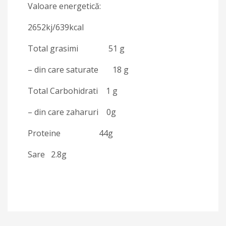
Valoare energetică:
2652kj/639kcal
Total grasimi 51 g
– din care saturate 18 g
Total Carbohidrati 1 g
– din care zaharuri 0g
Proteine 44g
Sare 2.8g