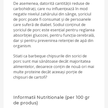
De asemenea, datorită cantităţii reduse de
carbohidraţi, care nu influenţează în mod
negativ nivelul zahărului din sânge, şoriciul
de porc poate fi consumat şi de persoanele
care suferă de diabet. Sodiul conţinut de
şoriciul de porc este esenţial pentru reglarea
absorbţiei glucozei, pentru funcţia cerebrală,
dar şi pentru prevenirea retenţiei de apă din
organism.
Stiati ca barbeque chipsurile din sorici de
porc sunt mai sănătoase decât majoritatea
alimentelor, deoarece conțin de nouă ori mai
multe proteine ​​decât aceeași porție de
chipsuri de cartofi?
Informatii Nutritionale (per 100 gr
de produs)