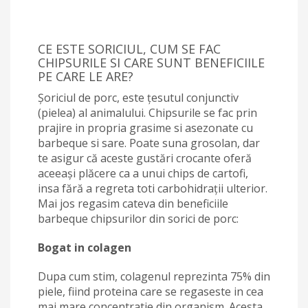
CE ESTE SORICIUL, CUM SE FAC
CHIPSURILE SI CARE SUNT BENEFICIILE
PE CARE LE ARE?
Şoriciul de porc, este ţesutul conjunctiv
(pielea) al animalului. Chipsurile se fac prin
prajire in propria grasime si asezonate cu
barbeque si sare. Poate suna grosolan, dar
te asigur că aceste gustări crocante oferă
aceeași plăcere ca a unui chips de cartofi,
insa fără a regreta toti carbohidrații ulterior.
Mai jos regasim cateva din beneficiile
barbeque chipsurilor din sorici de porc:
Bogat in colagen
Dupa cum stim, colagenul reprezinta 75% din
piele, fiind proteina care se regaseste in cea
mai mare concentratie din organism. Acesta