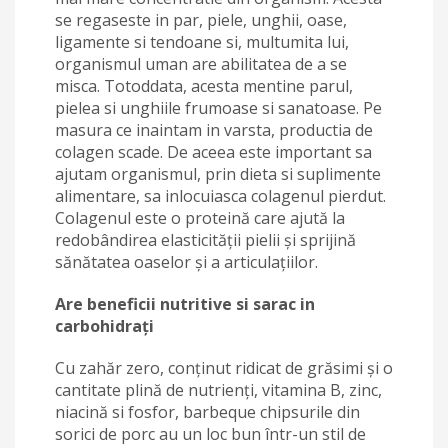
se regaseste in par, piele, unghii, oase,
ligamente si tendoane si, multumita lui,
organismul uman are abilitatea de a se
misca. Totoddata, acesta mentine parul,
pielea si unghiile frumoase si sanatoase. Pe
masura ce inaintam in varsta, productia de
colagen scade. De aceea este important sa
ajutam organismul, prin dieta si suplimente
alimentare, sa inlocuiasca colagenul pierdut.
Colagenul este o proteină care ajută la
redobândirea elasticităţii pielii şi sprijină
sănătatea oaselor şi a articulaţiilor.
Are b
eneficii nutritive si
sarac in
carbohidrați
Cu zahăr zero, conținut ridicat de grăsimi și o
cantitate plină de nutrienți, vitamina B, zinc,
niacină si fosfor, barbeque chipsurile din
sorici de porc au un loc bun într-un stil de