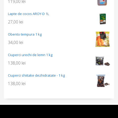
119,00
lei
Lapte de cocos AROY-D 1L
27,00
lei
Obento tempura 1 kg
34,00
lei
Ciuperci urechi de lemn 1 kg
138,00
lei
Ciuperci shiitake dezhidratate - 1 kg
138,00
lei