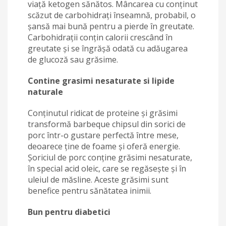
viață ketogen sănătos. Mâncarea cu conținut
scăzut de carbohidrați înseamnă, probabil, o
șansă mai bună pentru a pierde în greutate.
Carbohidrații conțin calorii crescând în
greutate și se îngrășă odată cu adăugarea
de glucoză sau grăsime.
Contine grasimi nesaturate si lipide
naturale
Conţinutul ridicat de proteine şi grăsimi
transformă barbeque chipsul din sorici de
porc într-o gustare perfectă între mese,
deoarece ţine de foame şi oferă energie.
Şoriciul de porc conţine grăsimi nesaturate,
în special acid oleic, care se regăseşte şi în
uleiul de măsline. Aceste grăsimi sunt
benefice pentru sănătatea inimii.
Bun pentru diabetici