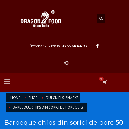
Întrebări? Sună la:
0755 66 44 77
HOME
SHOP
DULCIURI SI SNACKS
BARBEQUE CHIPS DIN SORICI DE PORC 50 G
Barbeque chips din sorici de porc 50