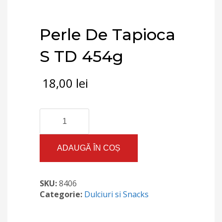
Perle De Tapioca
S TD 454g
18,00
lei
Cantitate
Perle
De
Tapioca
ADAUGĂ ÎN COȘ
S
TD
454g
SKU:
8406
Categorie:
Dulciuri si Snacks