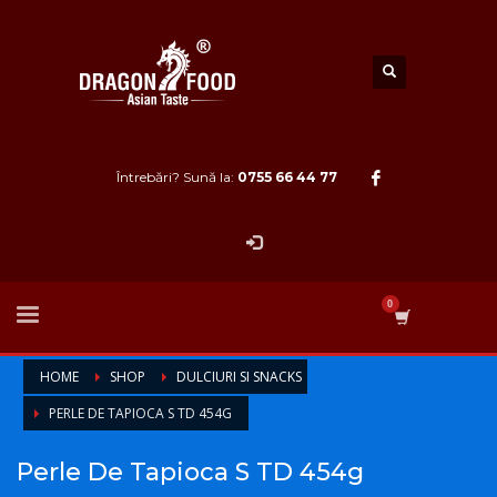
Întrebări? Sună la:
0755 66 44 77
HOME
SHOP
DULCIURI SI SNACKS
PERLE DE TAPIOCA S TD 454G
Perle De Tapioca S TD 454g