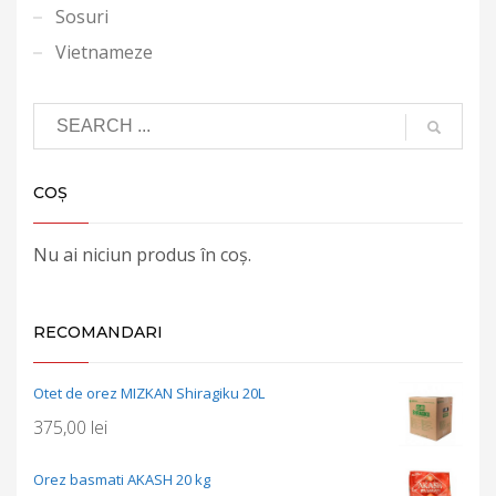
Sosuri
Vietnameze
COȘ
Nu ai niciun produs în coș.
RECOMANDARI
Otet de orez MIZKAN Shiragiku 20L
375,00
lei
Orez basmati AKASH 20 kg