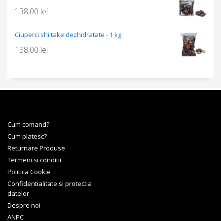
138,00
lei
Ciuperci shiitake dezhidratate - 1 kg
138,00
lei
Cum comand?
Cum platesc?
Returnare Produse
Termeni si conditii
Politica Cookie
Confidentialitate si protectia
datelor
Despre noi
ANPC