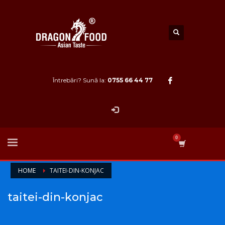
Întrebări? Sună la:
0755 66 44 77
HOME
TAITEI-DIN-KONJAC
taitei-din-konjac