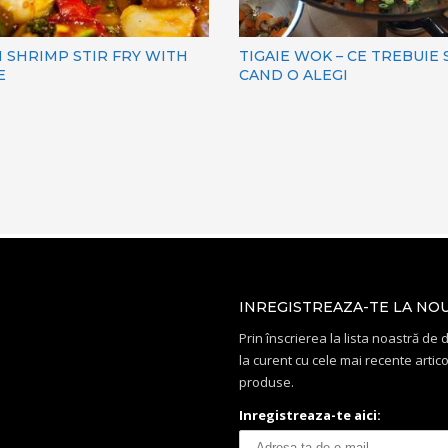
 SHRIMP STIR FRY WITH
TIGAIE WOK – CE TREBUIE S
E
CAND O ALEGI
INREGISTREAZA-TE LA NO
Prin înscrierea la lista noastră de di
la curent cu cele mai recente artico
produse.
Inregistreaza-te aici: