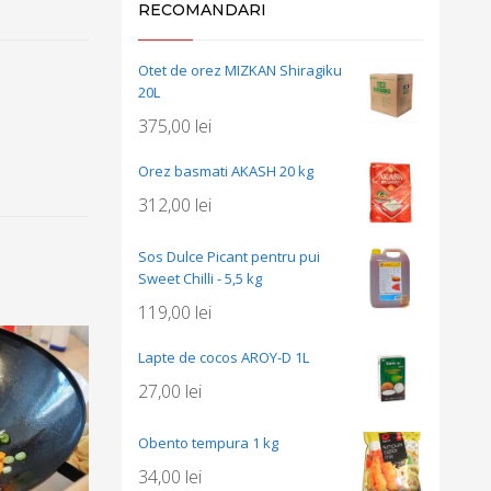
RECOMANDARI
Otet de orez MIZKAN Shiragiku
20L
375,00
lei
Orez basmati AKASH 20 kg
312,00
lei
Sos Dulce Picant pentru pui
Sweet Chilli - 5,5 kg
119,00
lei
Lapte de cocos AROY-D 1L
27,00
lei
Obento tempura 1 kg
34,00
lei