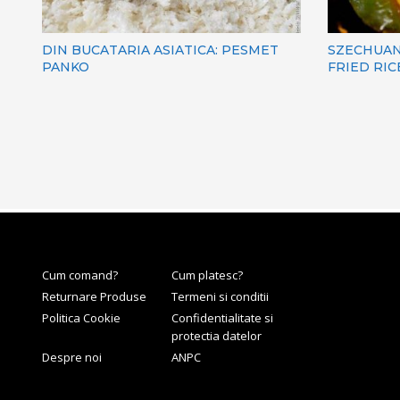
DIN BUCATARIA ASIATICA: PESMET
SZECHUAN
PANKO
FRIED RIC
Cum comand?
Cum platesc?
Returnare Produse
Termeni si conditii
Politica Cookie
Confidentialitate si
protectia datelor
Despre noi
ANPC