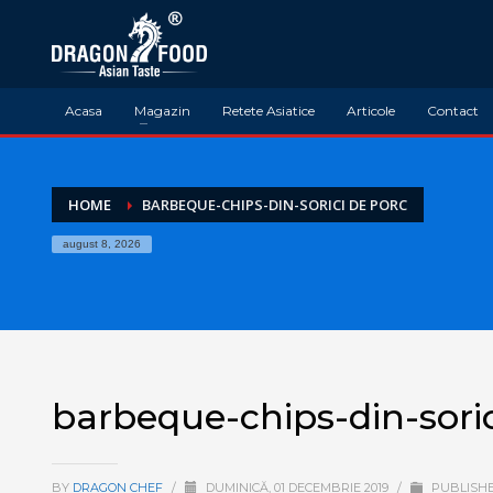
Acasa
Magazin
Retete Asiatice
Articole
Contact
HOME
BARBEQUE-CHIPS-DIN-SORICI DE PORC
august 8, 2026
barbeque-chips-din-soric
BY
DRAGON CHEF
/
DUMINICĂ, 01 DECEMBRIE 2019
/
PUBLISHE