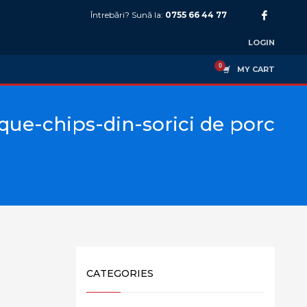
Întrebări? Sună la:
0755 66 44 77
LOGIN
MY CART
que-chips-din-sorici de porc
CATEGORIES