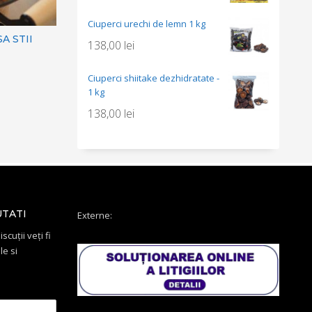
Ciuperci urechi de lemn 1 kg
A STII
138,00
lei
Ciuperci shiitake dezhidratate -
1 kg
138,00
lei
UTATI
Externe:
scuții veți fi
le si