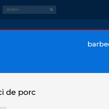
barbe
i de porc
D IN