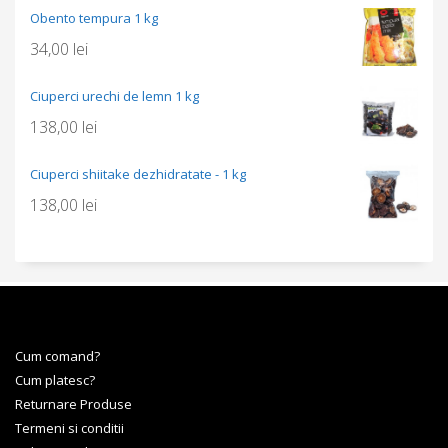
Obento tempura 1 kg
34,00
lei
Ciuperci urechi de lemn 1 kg
138,00
lei
Ciuperci shiitake dezhidratate - 1 kg
138,00
lei
Cum comand?
Cum platesc?
Returnare Produse
Termeni si conditii