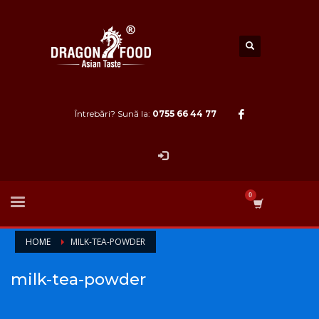
Întrebări? Sună la:
0755 66 44 77
HOME
MILK-TEA-POWDER
milk-tea-powder