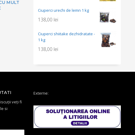
 CU MULT
E
Ciuperci urechi de lemn 1 kg
138,00
lei
Ciuperci shiitake dezhidratate -
1 kg
138,00
lei
UTATI
Externe:
scuții veți fi
le si