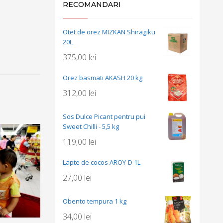
RECOMANDARI
Otet de orez MIZKAN Shiragiku
20L
375,00
lei
Orez basmati AKASH 20 kg
312,00
lei
Sos Dulce Picant pentru pui
Sweet Chilli - 5,5 kg
119,00
lei
Lapte de cocos AROY-D 1L
27,00
lei
Obento tempura 1 kg
34,00
lei