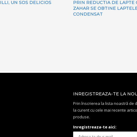
LLI, UN SOS DELICIOS
PRIN REDUCTIA DE LAPTE
ZAHAR SE OBTINE LAPTEL
CONDENSAT
INREGISTREAZA-TE LA NO
Prin înscrierea la lista noastră de di
la curent cu cele mai recente artico
produse.
Inregistreaza-te aici: