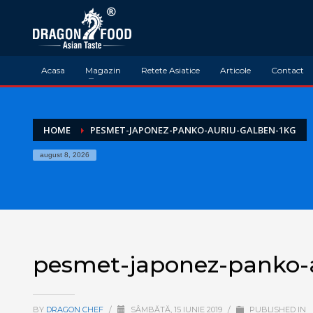
Acasa
Magazin
Retete Asiatice
Articole
Contact
HOME
PESMET-JAPONEZ-PANKO-AURIU-GALBEN-1KG
august 8, 2026
pesmet-japonez-panko-a
BY
DRAGON CHEF
/
SÂMBĂTĂ, 15 IUNIE 2019
/
PUBLISHED IN