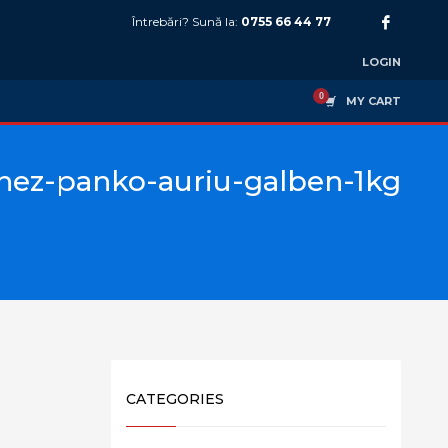
Întrebări? Sună la:
0755 66 44 77
LOGIN
MY CART
nez-panko-auriu-galben-1kg
CATEGORIES