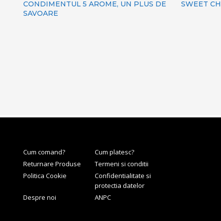
CONDIMENTUL 5 AROME, UN PLUS DE
SWEET CHI
SAVOARE
Cum comand?
Cum platesc?
Returnare Produse
Termeni si conditii
Politica Cookie
Confidentialitate si
protectia datelor
Despre noi
ANPC