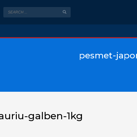
pesmet-japo
uriu-galben-1kg