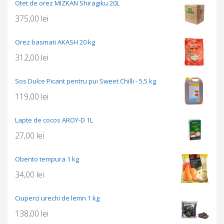
Otet de orez MIZKAN Shiragiku 20L
375,00
lei
Orez basmati AKASH 20 kg
312,00
lei
Sos Dulce Picant pentru pui Sweet Chilli - 5,5 kg
119,00
lei
Lapte de cocos AROY-D 1L
27,00
lei
Obento tempura 1 kg
34,00
lei
Ciuperci urechi de lemn 1 kg
138,00
lei