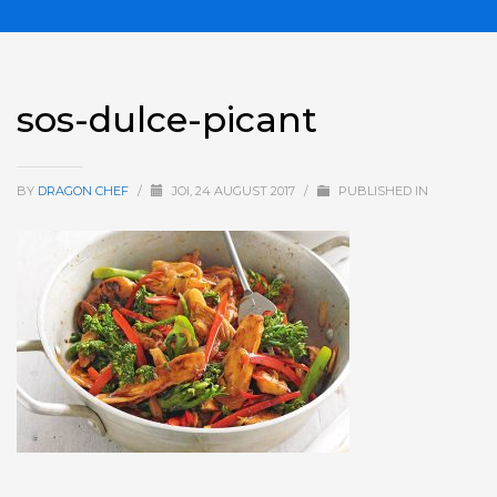
sos-dulce-picant
BY
DRAGON CHEF
/
JOI, 24 AUGUST 2017
/
PUBLISHED IN