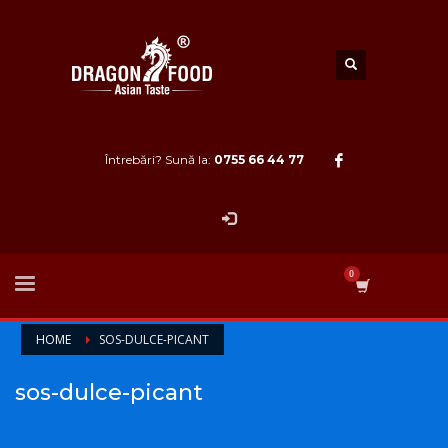
Întrebări? Sună la:
0755 66 44 77
HOME
SOS-DULCE-PICANT
sos-dulce-picant