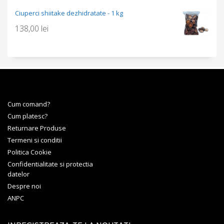
Ciuperci shiitake dezhidratate - 1 kg
138,00
lei
Cum comand?
Cum platesc?
Returnare Produse
Termeni si conditii
Politica Cookie
Confidentialitate si protectia
datelor
Despre noi
ANPC