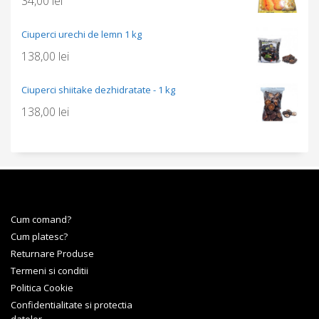
34,00
lei
Ciuperci urechi de lemn 1 kg
138,00
lei
Ciuperci shiitake dezhidratate - 1 kg
138,00
lei
Cum comand?
Cum platesc?
Returnare Produse
Termeni si conditii
Politica Cookie
Confidentialitate si protectia
datelor