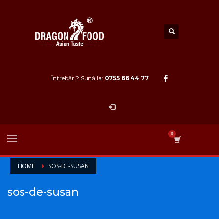
Întrebări? Sună la:
0755 66 44 77
HOME
SOS-DE-SUSAN
sos-de-susan