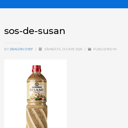
sos-de-susan
BY
DRAGON CHEF
/
SÂMBĂTĂ, 13 IUNIE 2026
/
PUBLISHED IN