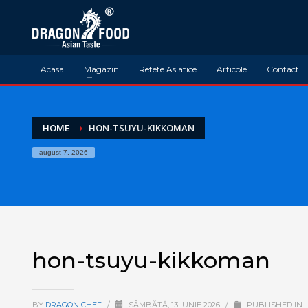
Acasa
Magazin
Retete Asiatice
Articole
Contact
HOME
HON-TSUYU-KIKKOMAN
august 7, 2026
hon-tsuyu-kikkoman
BY
DRAGON CHEF
/
SÂMBĂTĂ, 13 IUNIE 2026
/
PUBLISHED IN