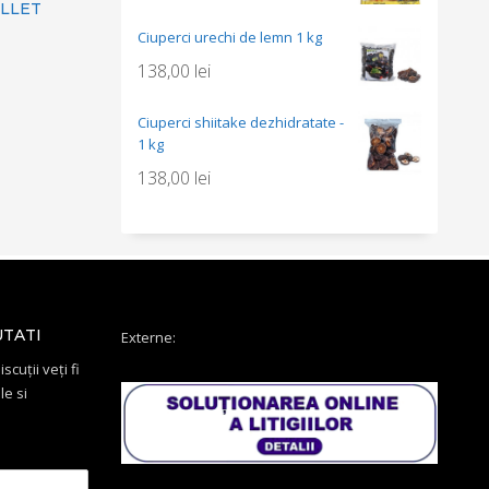
ILLET
Ciuperci urechi de lemn 1 kg
138,00
lei
Ciuperci shiitake dezhidratate -
1 kg
138,00
lei
UTATI
Externe:
scuții veți fi
le si