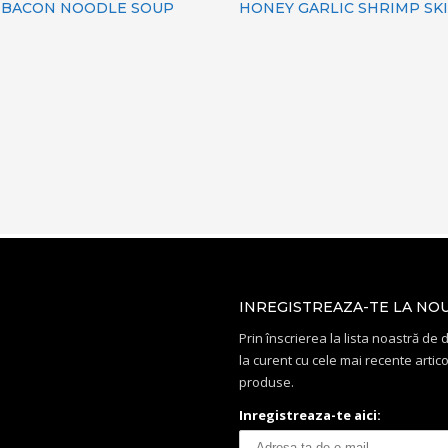
 BACON NOODLE SOUP
HONEY GARLIC SHRIMP SK
INREGISTREAZA-TE LA NO
Prin înscrierea la lista noastră de di
la curent cu cele mai recente artico
produse.
Inregistreaza-te aici: