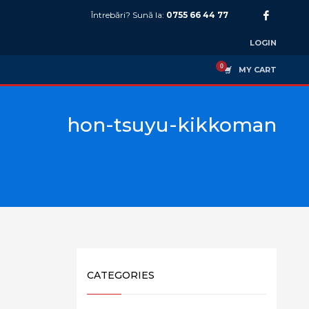
Întrebări? Sună la:
0755 66 44 77
LOGIN
MY CART
hon-tsuyu-kikkoman
CATEGORIES