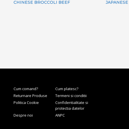
CHINESE BROCCOLI BEEF
JAPANESE
Cum comand?
Cum platesc?
Returnare Produse
Termeni si conditii
Politica Cookie
Confidentialitate si
protectia datelor
Despre noi
ANPC