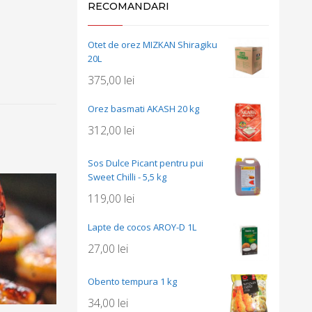
RECOMANDARI
Otet de orez MIZKAN Shiragiku
20L
375,00
lei
Orez basmati AKASH 20 kg
312,00
lei
Sos Dulce Picant pentru pui
Sweet Chilli - 5,5 kg
119,00
lei
Lapte de cocos AROY-D 1L
27,00
lei
Obento tempura 1 kg
34,00
lei