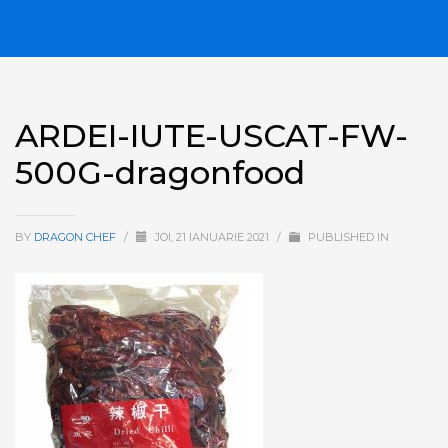
ARDEI-IUTE-USCAT-FW-
500G-dragonfood
BY
DRAGON CHEF
/
JOI, 21 IANUARIE 2021
/
PUBLISHED IN