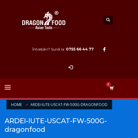
Întrebări? Sună la:
0755 66 44 77
HOME
ARDEI-IUTE-USCAT-FW-500G-DRAGONFOOD
ARDEI-IUTE-USCAT-FW-500G-
dragonfood