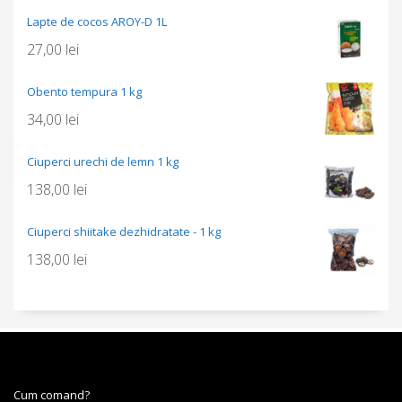
Lapte de cocos AROY-D 1L
27,00
lei
Obento tempura 1 kg
34,00
lei
Ciuperci urechi de lemn 1 kg
138,00
lei
Ciuperci shiitake dezhidratate - 1 kg
138,00
lei
Cum comand?