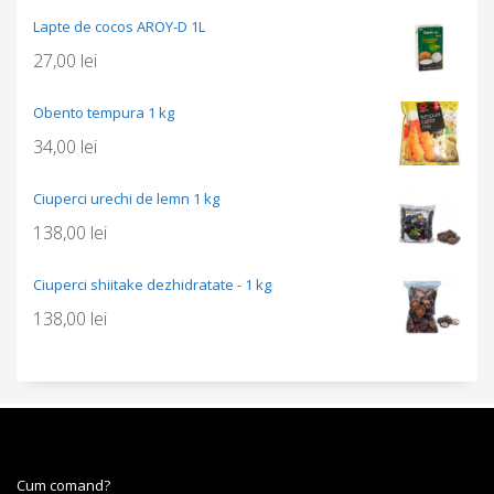
Lapte de cocos AROY-D 1L
27,00
lei
Obento tempura 1 kg
34,00
lei
Ciuperci urechi de lemn 1 kg
138,00
lei
Ciuperci shiitake dezhidratate - 1 kg
138,00
lei
Cum comand?