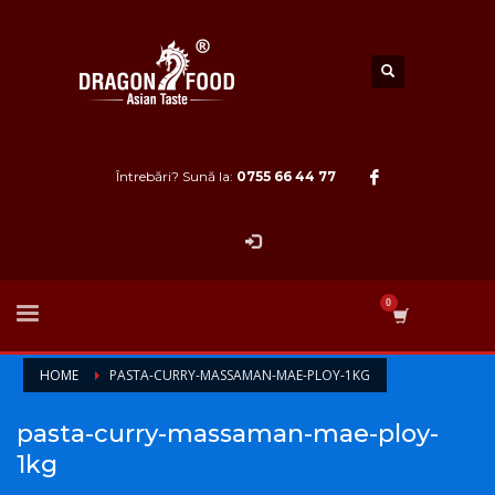
Întrebări? Sună la:
0755 66 44 77
HOME
PASTA-CURRY-MASSAMAN-MAE-PLOY-1KG
pasta-curry-massaman-mae-ploy-
1kg