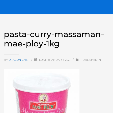
pasta-curry-massaman-
mae-ploy-1kg
BY
DRAGON CHEF
/
LUNI, 18 IANUARIE 2021
/
PUBLISHED IN