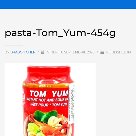
pasta-Tom_Yum-454g
BY
DRAGON CHEF
/
VINERI, 18 SEPTEMBRIE 2020
/
PUBLISHED IN