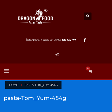
Întrebări? Sună la:
0755 66 44 77
HOME
PASTA-TOM_YUM-454G
pasta-Tom_Yum-454g