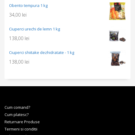
Obento tempura 1 kg
34,00
lei
Ciuperci urechi de lemn 1 kg
138,00
lei
Ciuperci shiitake dezhidratate - 1 kg
138,00
lei
Cum comand?
Cum platesc?
Returnare Produse
Termeni si conditii