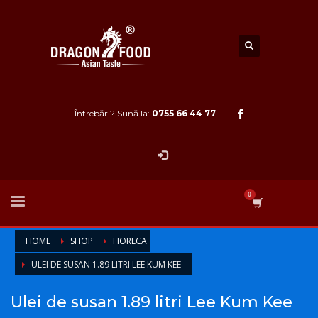
Întrebări? Sună la:
0755 66 44 77
HOME
SHOP
HORECA
ULEI DE SUSAN 1.89 LITRI LEE KUM KEE
Ulei de susan 1.89 litri Lee Kum Kee