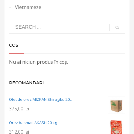
Vietnameze
COȘ
Nu ai niciun produs în coș.
RECOMANDARI
Otet de orez MIZKAN Shiragiku 20L
375,00
lei
Orez basmati AKASH 20 kg
312,00
lei