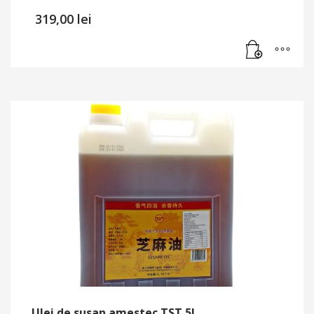
319,00
lei
Ulei de susan amestec TST 5L