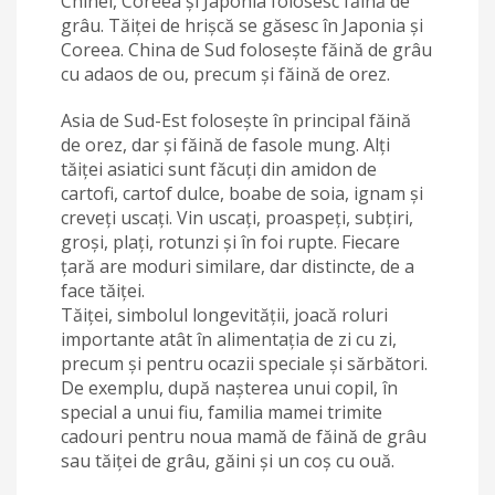
Chinei, Coreea și Japonia folosesc făină de
grâu. Tăiței de hrișcă se găsesc în Japonia și
Coreea. China de Sud folosește făină de grâu
cu adaos de ou, precum și făină de orez.
Asia de Sud-Est folosește în principal făină
de orez, dar și făină de fasole mung. Alți
tăiței asiatici sunt făcuți din amidon de
cartofi, cartof dulce, boabe de soia, ignam și
creveți uscați. Vin uscați, proaspeți, subțiri,
groși, plați, rotunzi și în foi rupte. Fiecare
țară are moduri similare, dar distincte, de a
face tăiței.
Tăiței, simbolul longevității, joacă roluri
importante atât în alimentația de zi cu zi,
precum și pentru ocazii speciale și sărbători.
De exemplu, după nașterea unui copil, în
special a unui fiu, familia mamei trimite
cadouri pentru noua mamă de făină de grâu
sau tăiței de grâu, găini și un coș cu ouă.