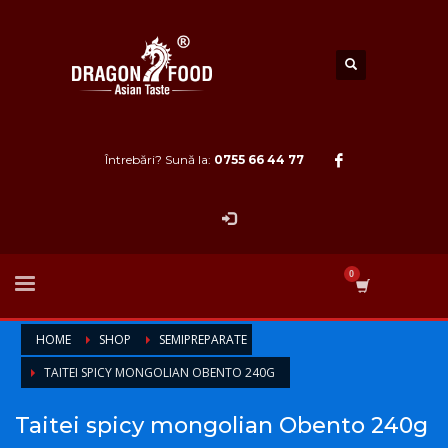
Întrebări? Sună la:
0755 66 44 77
HOME
SHOP
SEMIPREPARATE
TAITEI SPICY MONGOLIAN OBENTO 240G
Taitei spicy mongolian Obento 240g