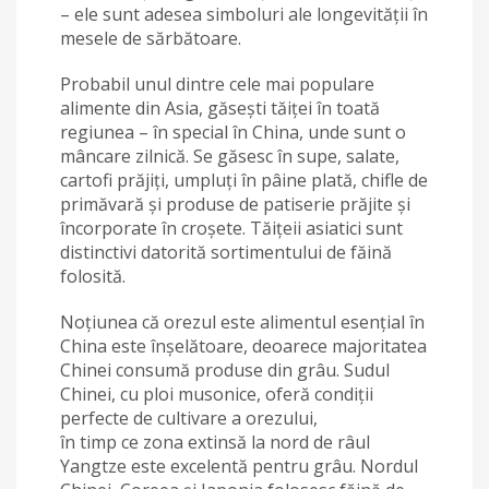
– ele sunt adesea simboluri ale longevității în
mesele de sărbătoare.
Probabil unul dintre cele mai populare
alimente din Asia, găsești tăiței în toată
regiunea – în special în China, unde sunt o
mâncare zilnică. Se găsesc în supe, salate,
cartofi prăjiți, umpluți în pâine plată, chifle de
primăvară și produse de patiserie prăjite și
încorporate în croșete. Tăițeii asiatici sunt
distinctivi datorită sortimentului de făină
folosită.
Noțiunea că orezul este alimentul esențial în
China este înșelătoare, deoarece majoritatea
Chinei consumă produse din grâu. Sudul
Chinei, cu ploi musonice, oferă condiții
perfecte de cultivare a orezului,
în timp ce zona extinsă la nord de râul
Yangtze este excelentă pentru grâu. Nordul