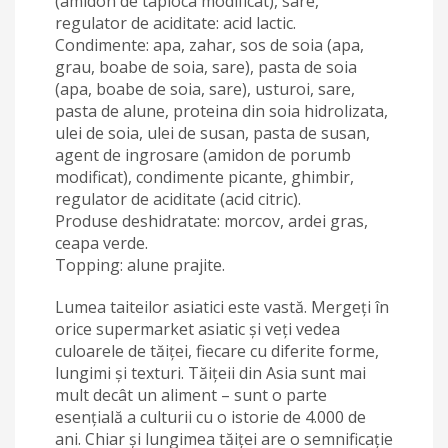
(amidon de tapioca modificat), sare,
regulator de aciditate: acid lactic.
Condimente: apa, zahar, sos de soia (apa,
grau, boabe de soia, sare), pasta de soia
(apa, boabe de soia, sare), usturoi, sare,
pasta de alune, proteina din soia hidrolizata,
ulei de soia, ulei de susan, pasta de susan,
agent de ingrosare (amidon de porumb
modificat), condimente picante, ghimbir,
regulator de aciditate (acid citric).
Produse deshidratate: morcov, ardei gras,
ceapa verde.
Topping: alune prajite.
Lumea taiteilor asiatici este vastă. Mergeți în
orice supermarket asiatic și veți vedea
culoarele de tăiței, fiecare cu diferite forme,
lungimi și texturi. Tăițeii din Asia sunt mai
mult decât un aliment – sunt o parte
esențială a culturii cu o istorie de 4.000 de
ani. Chiar și lungimea tăiței are o semnificație