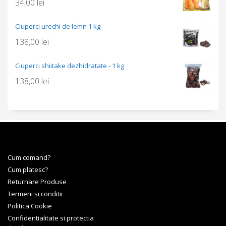
34,00
lei
Ciuperci urechi de lemn 1 kg
138,00
lei
Ciuperci shiitake dezhidratate - 1 kg
138,00
lei
Cum comand?
Cum platesc?
Returnare Produse
Termeni si conditii
Politica Cookie
Confidentialitate si protectia