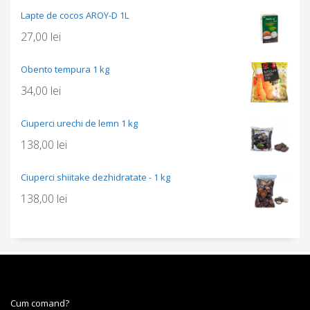
Lapte de cocos AROY-D 1L
27,00
lei
Obento tempura 1 kg
34,00
lei
Ciuperci urechi de lemn 1 kg
138,00
lei
Ciuperci shiitake dezhidratate - 1 kg
138,00
lei
Cum comand?