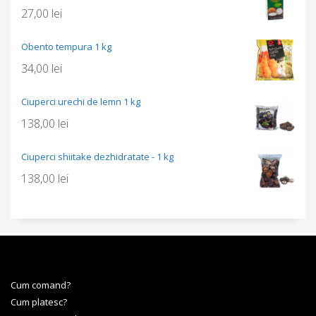
27,00
lei
Obento tempura 1 kg
34,00
lei
Ciuperci urechi de lemn 1 kg
138,00
lei
Ciuperci shiitake dezhidratate - 1 kg
138,00
lei
Cum comand?
Cum platesc?