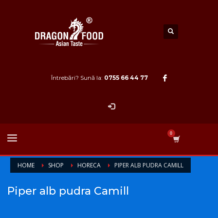
Întrebări? Sună la:
0755 66 44 77
HOME
SHOP
HORECA
PIPER ALB PUDRA CAMILL
Piper alb pudra Camill