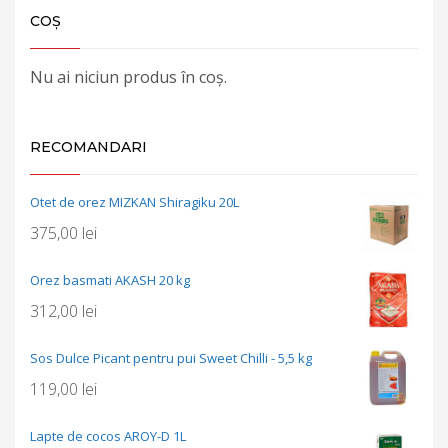
COȘ
Nu ai niciun produs în coș.
RECOMANDARI
Otet de orez MIZKAN Shiragiku 20L
375,00
lei
Orez basmati AKASH 20 kg
312,00
lei
Sos Dulce Picant pentru pui Sweet Chilli - 5,5 kg
119,00
lei
Lapte de cocos AROY-D 1L