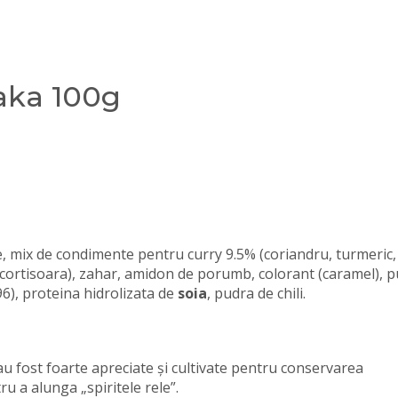
aka 100g
e, mix de condimente pentru curry 9.5% (coriandru, turmeric,
scortisoara), zahar, amidon de porumb, colorant (caramel), 
6), proteina hidrolizata de
soia
, pudra de chili.
au fost foarte apreciate și cultivate pentru conservarea
u a alunga „spiritele rele”.