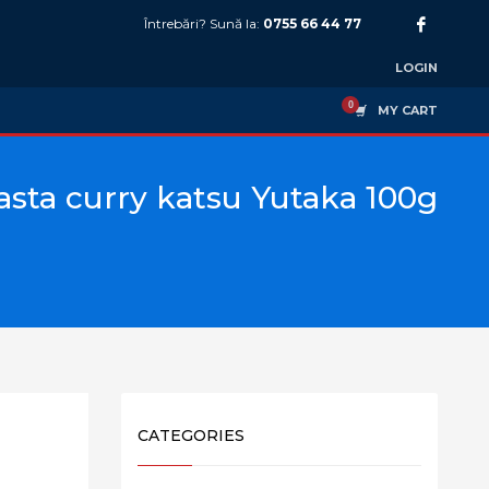
Întrebări? Sună la:
0755 66 44 77
LOGIN
MY CART
asta curry katsu Yutaka 100g
CATEGORIES