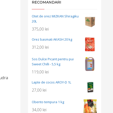
RECOMANDARI
Otet de orez MIZKAN Shiragiku
20L
375,00
lei
Orez basmati AKASH 20 kg
312,00
lei
Sos Dulce Picant pentru pui
Sweet Chilli - 5,5 kg
119,00
lei
pudra
Lapte de cocos AROY-D 1L
27,00
lei
Obento tempura 1 kg
34,00
lei