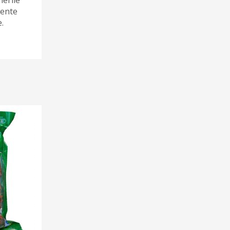
mente
e.