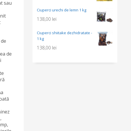
at sau
Ciuperci urechi de lemn 1 kg
nit
138,00
lei
t
Ciuperci shiitake dezhidratate -
1 kg
 de
138,00
lei
rea de
i
te
eră
na
toată
hinez
,
imp,
ierile