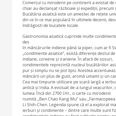
Comerțul cu mirodenii pe continent a existat de 
chiar au declanșat războaie și expediții, precum ș
Bucătăria asiatică este un amestec de rețete uni
din ce în ce mai populară în ultimele decenii, de
îndrăgosti de bucatele locale.
Gastronomia asiatică cuprinde multe condimente di
des
în mâncărurile indiene până la piper, cum ar fi
„condimente asiatice”, există diferențe destul de
indiane, coreene și iraniene. În afară de sosuri,
condimentele reprezintă nucleul bucătăriilor asi
pur și simplu nu se pot lipsi. Acestea accentueaz
mâncării un plus de gust, aromă umami și un car
Cea mai timpurie utilizare pe scară largă a ierbu
antică și India. A evoluat de-a lungul veacurilor
lumea. Încă din 2700 î.Hr., o carte cu mirodenii
numită „Ben Chao Kang Mu” sau „Farmacopeea sist
Li Shih-Chen. Legenda spune că el a explorat mar
ierburi și condimente – dintre care multe sunt fol
condimentele indiene au fost cultivate pentru prima