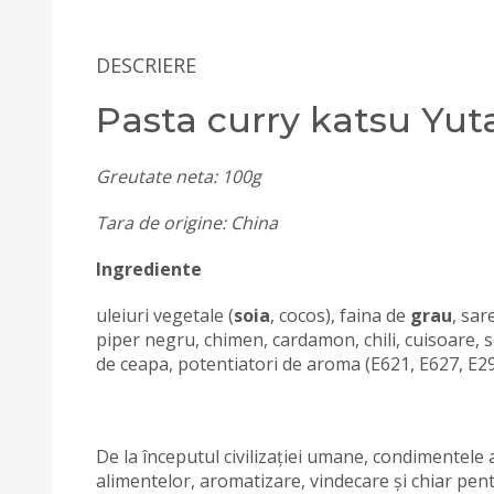
DESCRIERE
Pasta curry katsu Yut
Greutate neta: 100g
Tara de origine: China
Ingrediente
uleiuri vegetale (
soia
, cocos), faina de
grau
, sar
piper negru, chimen, cardamon, chili, cuisoare, 
de ceapa, potentiatori de aroma (E621, E627, E29
De la începutul civilizației umane, condimentele 
alimentelor, aromatizare, vindecare și chiar pentr