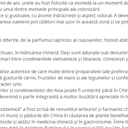
mii de ani, unele au fost folosite ca monedă la un moment d
i unul dintre motivele principale ale colonizării.
ce și gustoase, cu arome îndrăznețe și aspect colorat. A deve
oarece oamenii pot călători mai ușor în această zonă și se po
ferite, de la parfumul capricios al cuișoarelor, folosit atât
 Sichuan, în mâncarea chineză. Deși sunt adunate sub denumi
 mari între condimentele vietnameze și libaneze, chinezești ș
atice autentice de care multe dintre preparatele tale prefera
ă gusturile cărnii, fructelor de mare și ale legumelor și conf
acter unic.
rilor și condimentelor din Asia poate fi urmărită până în Chi
, devenind o parte integrantă a multor bucătării apreciate în 
emică” a fost scrisă de renumitul ierburist și farmacist c
ii munți și pădurile din China în căutarea de plante benefice
osite și astăzi în medicina chineză și în gastronomie. Între t
 dată în grădinile Babilonului în secolul al VIII-lea î.Hr. Scr