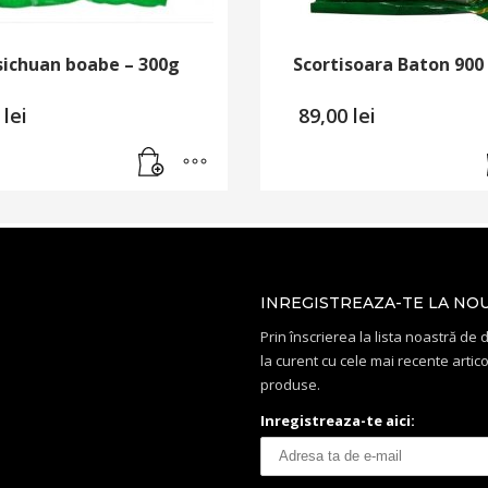
sichuan boabe – 300g
Scortisoara Baton 900
0
lei
89,00
lei
INREGISTREAZA-TE LA NO
Prin înscrierea la lista noastră de di
la curent cu cele mai recente artico
produse.
Inregistreaza-te aici: