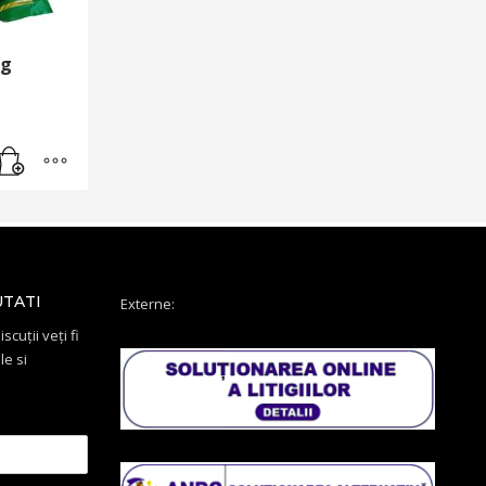
 g
UTATI
Externe:
scuții veți fi
le si