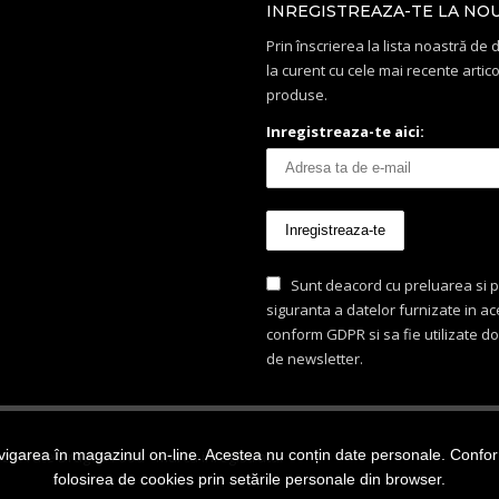
INREGISTREAZA-TE LA NO
Prin înscrierea la lista noastră de di
la curent cu cele mai recente artico
produse.
Inregistreaza-te aici:
Sunt deacord cu preluarea si p
siguranta a datelor furnizate in a
conform GDPR si sa fie utilizate d
de newsletter.
igarea în magazinul on-line. Acestea nu conțin date personale. Conform 
ezervate Dragon Food - marca inregistrata.
folosirea de cookies prin setările personale din browser.