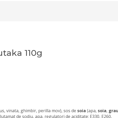
taka 110g
s, vinata, ghimbir, perilla mov), sos de
soia
(apa,
soia
,
gra
utamat de sodiu, apa, regulatori de aciditate: E330, E260,