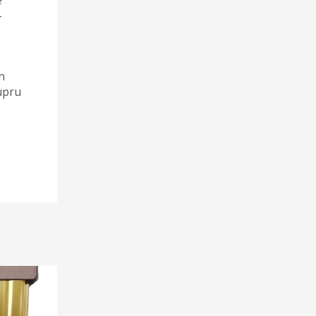
-
e
n
cupru