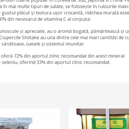
în mai multe tipuri de salate, se folosește în rulourile maki
 gustul plăcut și textura ușor crocantă, ridichea murată est
0% din necesarul de vitamina C al corpului.
 cunoscute și apreciate, au o aromă bogată, pământească și u
 Ciupercile Shiitake au una dintre cele mai mari cantități de 
 sănătoase, oasele și sistemul imunitar.
ă oferă 72% din aportul zilnic recomandat din acest mineral.
seleniu, oferind 33% din aportul zilnic recomandat.