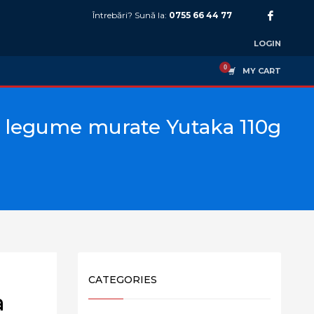
Întrebări? Sună la:
0755 66 44 77
LOGIN
MY CART
 legume murate Yutaka 110g
CATEGORIES
a