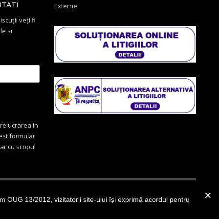
UTATI
Externe:
scuții veți fi
le si
relucrarea in
cest formular
oar cu scopul
OUG 13/2012, vizitatorii site-ului își exprimă acordul pentru
GET SOCIAL