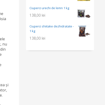
Ciuperci urechi de lemn 1 kg
ne
138,00
lei
Asia
Ciuperci shiitake dezhidratate -
1 kg
138,00
lei
ele
t, nu
 din
e
e
ea și
ator,
e.
e