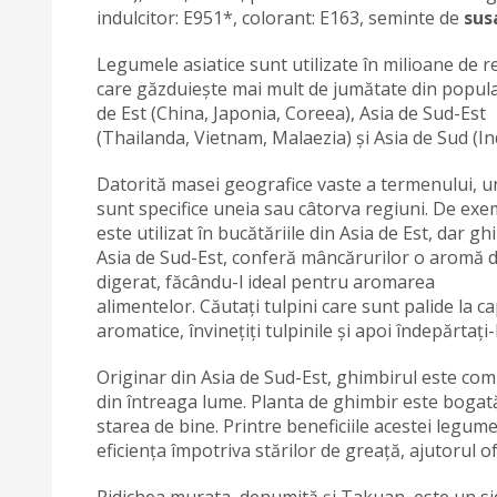
indulcitor: E951*, colorant: E163, seminte de
sus
Legumele asiatice sunt utilizate în milioane de re
care găzduiește mai mult de jumătate din populația
de Est (China, Japonia, Coreea), Asia de Sud-Est
(Thailanda, Vietnam, Malaezia) și Asia de Sud (Ind
Datorită masei geografice vaste a termenului, une
sunt specifice uneia sau câtorva regiuni. De exe
este utilizat în bucătăriile din Asia de Est, dar 
Asia de Sud-Est, conferă mâncărurilor o aromă d
digerat, făcându-l ideal pentru aromarea
alimentelor. Căutați tulpini care sunt palide la ca
aromatice, învinețiți tulpinile și apoi îndepărtați-
Originar din Asia de Sud-Est, ghimbirul este com
din întreaga lume. Planta de ghimbir este bogat
starea de bine. Printre beneficiile acestei legume
eficiența împotriva stărilor de greață, ajutorul of
Ridichea murata, denumită și Takuan, este un sid