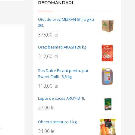
RECOMANDARI
Otet de orez MIZKAN Shiragiku
20L
375,00
lei
Orez basmati AKASH 20 kg
312,00
lei
Sos Dulce Picant pentru pui
Sweet Chilli - 5,5 kg
119,00
lei
Lapte de cocos AROY-D 1L
27,00
lei
Obento tempura 1 kg
u
,
34,00
lei