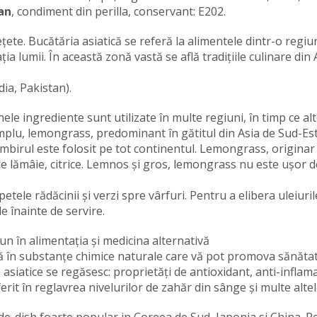
an
, condiment din perilla, conservant: E202.
țete. Bucătăria asiatică se referă la alimentele dintr-o regiu
 lumii. În această zonă vastă se află tradițiile culinare din 
ia, Pakistan).
le ingrediente sunt utilizate în multe regiuni, în timp ce alt
mplu, lemongrass, predominant în gătitul din Asia de Sud-Es
ghimbirul este folosit pe tot continentul. Lemongrass, originar
e lămâie, citrice. Lemnos și gros, lemongrass nu este ușor d
petele rădăcinii și verzi spre vârfuri. Pentru a elibera uleiuril
le înainte de servire.
un în alimentația și medicina alternativă
ă în substanțe chimice naturale care vă pot promova sănătat
 asiatice se regăsesc: proprietăți de antioxidant, anti-inflam
erit în reglavrea nivelurilor de zahăr din sânge și multe altel
e-dish foarte popular in Coreea de Sud, Japonia si China. P