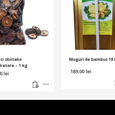
ci shiitake
Muguri de bambus 18
ratate – 1 kg
189,00
lei
00
lei