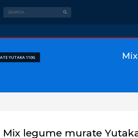
Mix
ATE YUTAKA 110G
Mix legume murate Yutak