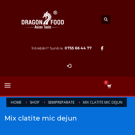
Întrebări? Sună la:
0755 66 44 77
HOME
SHOP
SEMIPREPARATE
MIX CLATITE MIC DEJUN
Mix clatite mic dejun