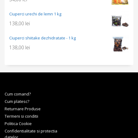
Ciuperci urechi de lemn 1 kg
138,00
lei
Ciuperci shiitake dezhidratate - 1 kg
138,00
lei
Cum comand?
Cum platesc?
Returnare Produse
Termeni si conditii
Politica Cookie
Confidentialitate si protectia
datelor