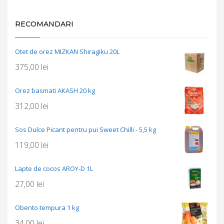
RECOMANDARI
Otet de orez MIZKAN Shiragiku 20L
375,00
lei
Orez basmati AKASH 20 kg
312,00
lei
Sos Dulce Picant pentru pui Sweet Chilli - 5,5 kg
119,00
lei
Lapte de cocos AROY-D 1L
27,00
lei
Obento tempura 1 kg
34,00
lei