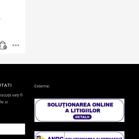
L
UTATI
Externe:
scuții veți fi
le si