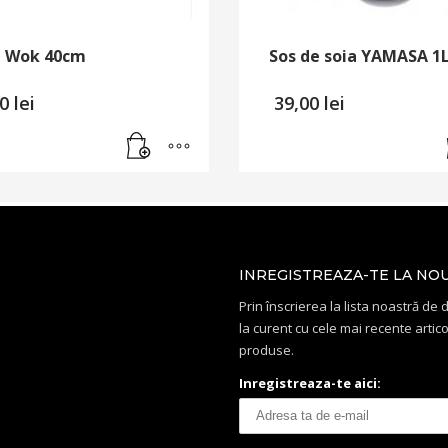
e Wok 40cm
Sos de soia YAMASA 1
00
lei
39,00
lei
INREGISTREAZA-TE LA NO
Prin înscrierea la lista noastră de di
la curent cu cele mai recente artico
produse.
Inregistreaza-te aici: