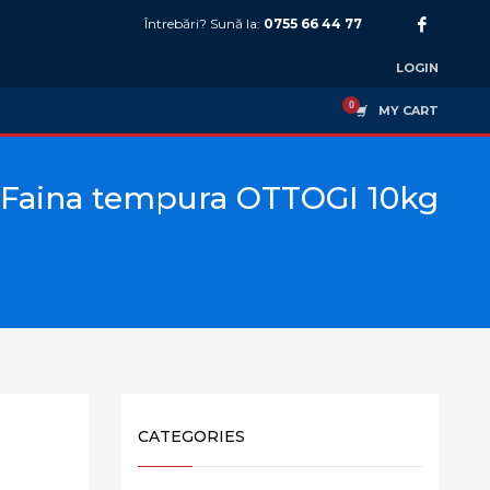
Întrebări? Sună la:
0755 66 44 77
LOGIN
MY CART
Faina tempura OTTOGI 10kg
CATEGORIES