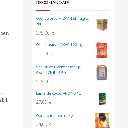
RECOMANDARI
Otet de orez MIZKAN Shiragiku
20L
375,00
lei
iper,
Orez basmati AKASH 20 kg
312,00
lei
Sos Dulce Picant pentru pui
Sweet Chilli - 5,5 kg
119,00
lei
e
Lapte de cocos AROY-D 1L
hi.
abil,
27,00
lei
Obento tempura 1 kg
34,00
lei