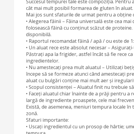
Succesul tempurei tale este compoziția. Pentru a
cât mai mult posibil formarea de gluten în aluat.
Mai jos sunt sfaturile de urmat pentru a obține 
• Alegerea făinii – Făina universală este cea ma
folosească făină cu conținut scăzut de proteine
disponibilă.
• Raportul recomandat făină / apă / ou este de 1:
• Un aluat rece este absolut necesar – Asigurați-v
Păstrați apa la frigider, astfel încât să fie rece 
ingredientelor.
• Nu amestecați prea mult aluatul – Utilizați be
începe să se formeze atunci când amestecați prea m
aluat cu bulgări conține mai mult aer și iregular
• Scopul consistenței – Aluatul finit nu trebuie s
• Faceți aluatul chiar înainte de a prăji pentru a
largă de ingrediente proaspete, cele mai frecven
Există, de asemenea, meniuri tempura locale în 
zonă.
Sfaturi importante:
• Uscați ingredientul cu un prosop de hârtie; u
tempura.