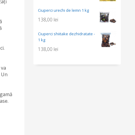
ați
Ciuperci urechi de lemn 1 kg
138,00
lei
ă
ă
Ciuperci shiitake dezhidratate -
1 kg
ci.
138,00
lei
 va
. Un
o gamă
ase.