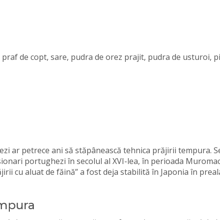
praf de copt, sare, pudra de orez prajit, pudra de usturoi, p
ezi ar petrece ani să stăpânească tehnica prăjirii tempura. S
ionari portughezi în secolul al XVI-lea, în perioada Muromac
rii cu aluat de făină” a fost deja stabilită în Japonia în preal
empura