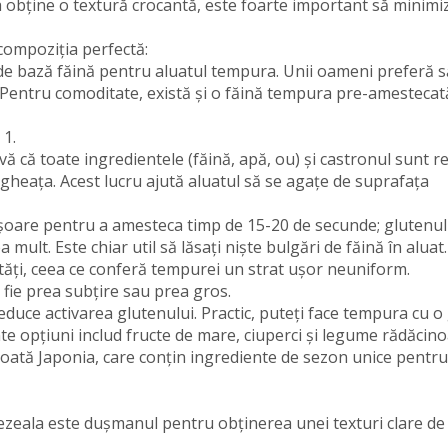
 obține o textură crocantă, este foarte important să minimiz
compoziția perfectă:
i de bază făină pentru aluatul tempura. Unii oameni preferă s
. Pentru comoditate, există și o făină tempura pre-amestecat
 1.
ă că toate ingredientele (făină, apă, ou) și castronul sunt re
ca gheața. Acest lucru ajută aluatul să se agațe de suprafața
țișoare pentru a amesteca timp de 15-20 de secunde; glutenul
ult. Este chiar util să lăsați niște bulgări de făină în aluat
ități, ceea ce conferă tempurei un strat ușor neuniform.
ă fie prea subțire sau prea gros.
 reduce activarea glutenului. Practic, puteți face tempura cu 
te opțiuni includ fructe de mare, ciuperci și legume rădăcino
toată Japonia, care conțin ingrediente de sezon unice pentru
mezeala este dușmanul pentru obținerea unei texturi clare de