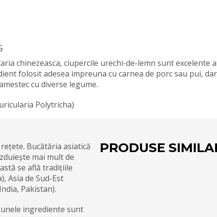
G
aria chinezeasca, ciupercile urechi-de-lemn sunt excelente a
edient folosit adesea impreuna cu carnea de porc sau pui, dar
n amestec cu diverse legume.
ricularia Polytricha)
PRODUSE SIMILA
rețete. Bucătăria asiatică
ăzduiește mai mult de
stă se află tradițiile
a), Asia de Sud-Est
India, Pakistan).
 unele ingrediente sunt