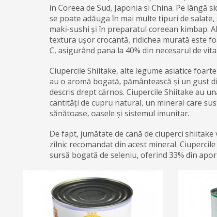
in Coreea de Sud, Japonia si China. Pe lângă s
se poate adăuga în mai multe tipuri de salate, 
maki-sushi și în preparatul coreean kimbap. Al
textura ușor crocantă, ridichea murată este f
C, asigurând pana la 40% din necesarul de vita
Ciupercile Shiitake, alte legume asiatice foart
au o aromă bogată, pământească și un gust dis
descris drept cărnos. Ciupercile Shiitake au un
cantități de cupru natural, un mineral care su
sănătoase, oasele și sistemul imunitar.
De fapt, jumătate de cană de ciuperci shiitake
zilnic recomandat din acest mineral. Ciupercil
sursă bogată de seleniu, oferind 33% din aport