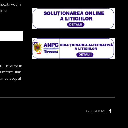
scuții veți fi
le si
relucrarea in
cest formular
oar cu scopul
GET SOCIAL