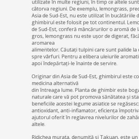
utilizate în multe regiuni, în timp ce altele sun
câtorva regiuni. De exemplu, lemongrass, pred
Asia de Sud-Est, nu este utilizat în bucătăriile 
ghimbirul este folosit pe tot continentul. Lem
de Sud-Est, conferă mâncărurilor o aromă de lă
gros, lemongrass nu este ușor de digerat, făc
aromarea
alimentelor. Căutați tulpini care sunt palide la 
spre vârfuri. Pentru a elibera uleiurile aromatice
apoi îndepărtați-le înainte de servire.
Originar din Asia de Sud-Est, ghimbirul este c
medicina alternativă
din întreaga lume. Planta de ghimbir este bog
naturale care vă pot promova sănătatea și sta
beneficiile acestei legume asiatice se regăsesc:
antioxidant, anti-inflamator, eficiența împotriv
ajutorul oferit în reglavrea nivelurilor de zahă
altele.
Ridichea murata, denumită și Takuan, este un 