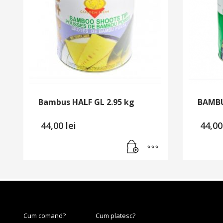
Bambus HALF GL 2.95 kg
BAMBU
44,00
lei
44,0
Cum comand?
Cum platesc?