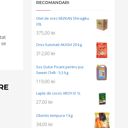
RECOMANDARI
Otet de orez MIZKAN Shiragiku
20L
375,00
lei
tat
 se
Orez basmati AKASH 20 kg
312,00
lei
Sos Dulce Picant pentru pui
Sweet Chilli - 5,5 kg
119,00
lei
RE
Lapte de cocos AROY-D 1L
27,00
lei
Obento tempura 1 kg
34,00
lei