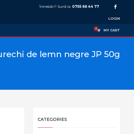
Întrebări? Sună la:
0755 66 44 77
LOGIN
MY CART
urechi de lemn negre JP 50g
CATEGORIES