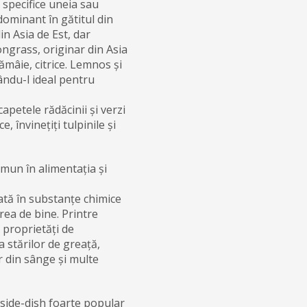
t specifice uneia sau
ominant în gătitul din
din Asia de Est, dar
ongrass, originar din Asia
mâie, citrice. Lemnos și
ându-l ideal pentru
capetele rădăcinii și verzi
, învinețiți tulpinile și
omun în alimentația și
ată în substanțe chimice
rea de bine. Printre
 proprietăți de
a stărilor de greață,
r din sânge și multe
side-dish foarte popular