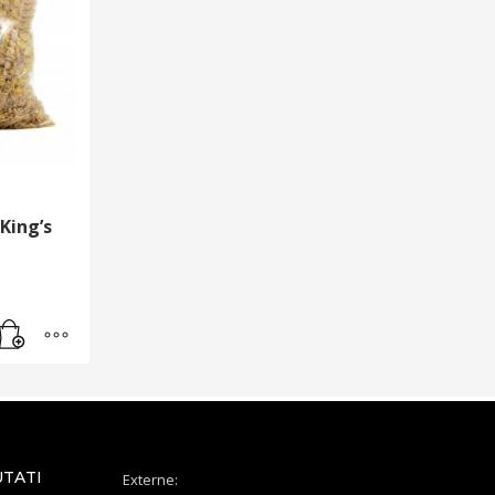
 King’s
UTATI
Externe: