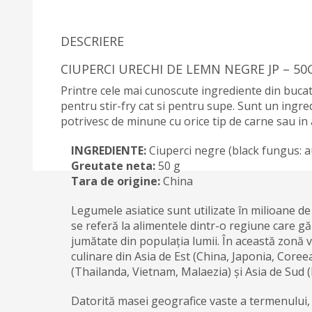
DESCRIERE
CIUPERCI URECHI DE LEMN NEGRE JP – 50
Printre cele mai cunoscute ingrediente din bucat
pentru stir-fry cat si pentru supe. Sunt un ingr
potrivesc de minune cu orice tip de carne sau i
INGREDIENTE:
Ciuperci negre (black fungus: au
Greutate neta:
50 g
Tara de origine:
China
Legumele asiatice sunt utilizate în milioane de 
se referă la alimentele dintr-o regiune care g
jumătate din populația lumii. În această zonă va
culinare din Asia de Est (China, Japonia, Coree
(Thailanda, Vietnam, Malaezia) și Asia de Sud (
Datorită masei geografice vaste a termenului,