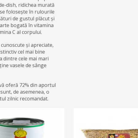
ide-dish, ridichea murată
se folosește în rulourile
ături de gustul plăcut și
oarte bogată în vitamina
mina C al corpului.
e cunoscute și apreciate,
tinctiv cel mai bine
a dintre cele mai mari
sține vasele de sânge
 vă oferă 72% din aportul
e sunt, de asemenea, o
ul zilnic recomandat.