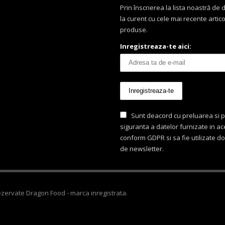
Prin înscrierea la lista noastră de di
la curent cu cele mai recente artico
produse.
Inregistreaza-te aici:
Sunt deacord cu preluarea si p
siguranta a datelor furnizate in a
conform GDPR si sa fie utilizate d
de newsletter.
ezervate Dragon Food - marca inregistrata.