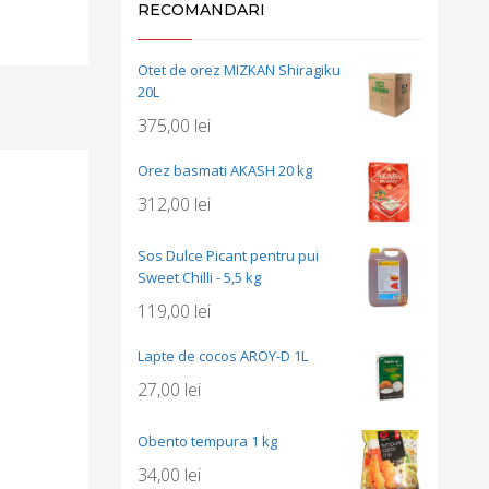
RECOMANDARI
Otet de orez MIZKAN Shiragiku
20L
375,00
lei
Orez basmati AKASH 20 kg
312,00
lei
Sos Dulce Picant pentru pui
Sweet Chilli - 5,5 kg
119,00
lei
Lapte de cocos AROY-D 1L
27,00
lei
Obento tempura 1 kg
34,00
lei