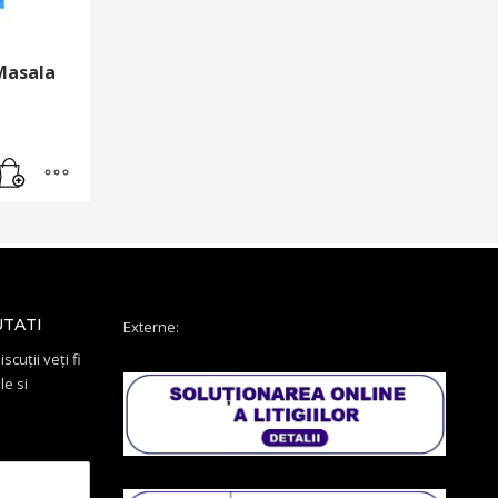
Masala
UTATI
Externe:
scuții veți fi
le si