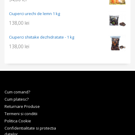
Ciuperci urechi de lemn 1 kg
138,00
lei
Ciuperci shiitake dezhidratate - 1 kg
138,00
lei
Cum comand?
Cum platesc?
Returnare Produse
Termeni si conditii
Politica Cookie
Confidentialitate si protectia
datelor