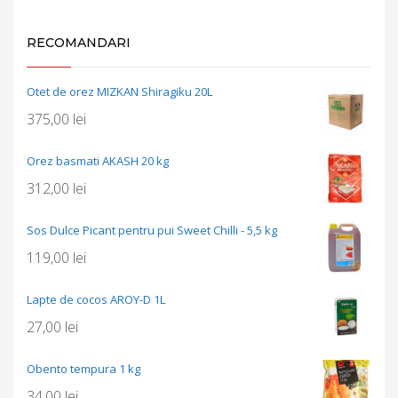
RECOMANDARI
Otet de orez MIZKAN Shiragiku 20L
375,00
lei
Orez basmati AKASH 20 kg
312,00
lei
Sos Dulce Picant pentru pui Sweet Chilli - 5,5 kg
119,00
lei
Lapte de cocos AROY-D 1L
27,00
lei
Obento tempura 1 kg
34,00
lei