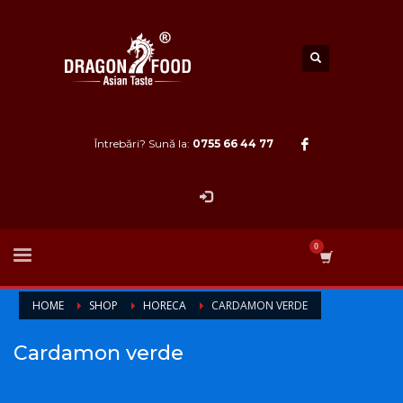
Întrebări? Sună la:
0755 66 44 77
HOME
SHOP
HORECA
CARDAMON VERDE
Cardamon verde