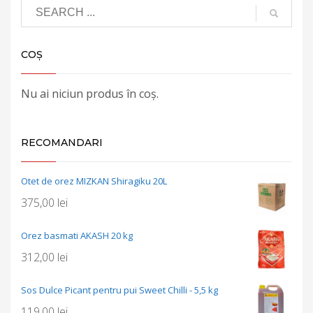
COȘ
Nu ai niciun produs în coș.
RECOMANDARI
Otet de orez MIZKAN Shiragiku 20L
375,00
lei
Orez basmati AKASH 20 kg
312,00
lei
Sos Dulce Picant pentru pui Sweet Chilli - 5,5 kg
119,00
lei