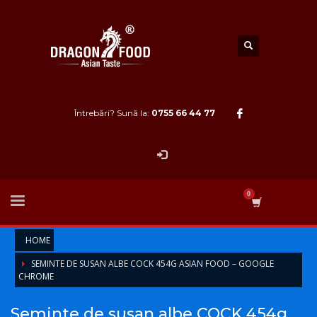
Întrebări? Sună la:
0755 66 44 77
HOME
SEMINTE DE SUSAN ALBE COCK 454G ASIAN FOOD – GOOGLE
CHROME
Seminte de susan albe COCK 454g