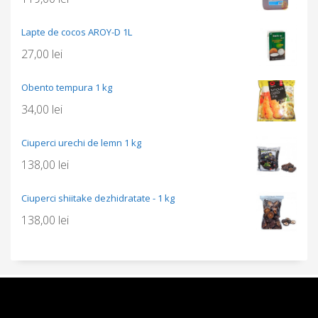
Lapte de cocos AROY-D 1L
27,00
lei
Obento tempura 1 kg
34,00
lei
Ciuperci urechi de lemn 1 kg
138,00
lei
Ciuperci shiitake dezhidratate - 1 kg
138,00
lei