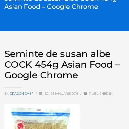
Asian Food – Google Chrome
Seminte de susan albe
COCK 454g Asian Food –
Google Chrome
BY
DRAGON CHEF
/
JOI, 25 IANUARIE 2018
/
PUBLISHED IN