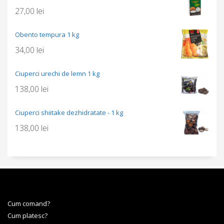
27,00
lei
Obento tempura 1 kg
34,00
lei
Ciuperci urechi de lemn 1 kg
138,00
lei
Ciuperci shiitake dezhidratate - 1 kg
138,00
lei
Cum comand?
Cum platesc?