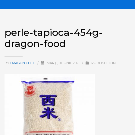
perle-tapioca-454g-
dragon-food
BY
DRAGON CHEF
/
MARȚI, 01 IUNIE 2021
/
PUBLISHED IN