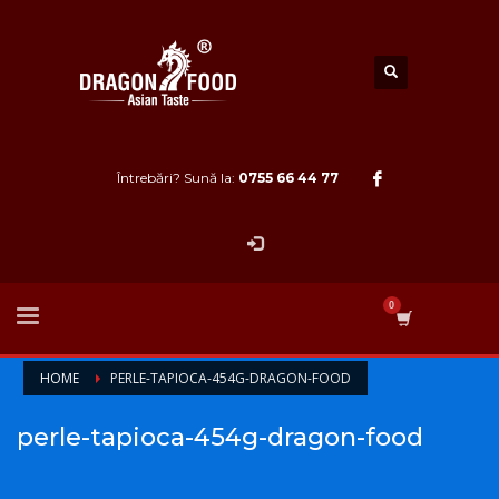
Întrebări? Sună la:
0755 66 44 77
HOME
PERLE-TAPIOCA-454G-DRAGON-FOOD
perle-tapioca-454g-dragon-food