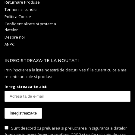
Returnare Produse
Termeni si conditii
Politica Cookie
Confidentialitate si protectia
datelor
Despre noi
ANPC
INREGISTREAZA-TE LA NOUTATI
Prin înscrierea la lista noastră de discuții veți fi la curent cu cele mai
recente articole si produse.
Inregistreaza-te aici:
Sunt deacord cu preluarea si prelucrarea in siguranta a datelor
furnizate in acest formular conform GDPR si sa fie utilizate doar cu