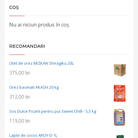
COȘ
Nu ai niciun produs în coș.
RECOMANDARI
Otet de orez MIZKAN Shiragiku 20L
375,00
lei
Orez basmati AKASH 20 kg
312,00
lei
Sos Dulce Picant pentru pui Sweet Chilli - 5,5 kg
119,00
lei
Lapte de cocos AROY-D 1L