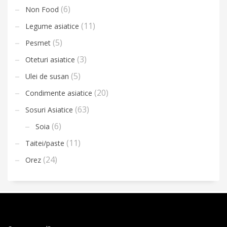
(6)
Non Food
(11)
Legume asiatice
(5)
Pesmet
(3)
Oteturi asiatice
(5)
Ulei de susan
(20)
Condimente asiatice
(63)
Sosuri Asiatice
(6)
Soia
(11)
Taitei/paste
(24)
Orez