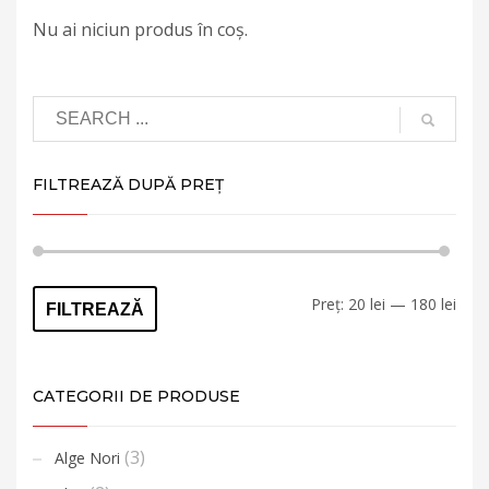
Nu ai niciun produs în coș.
FILTREAZĂ DUPĂ PREȚ
Preț
Preț
Preț:
20 lei
—
180 lei
FILTREAZĂ
min
max
CATEGORII DE PRODUSE
(3)
Alge Nori