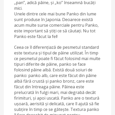
„pan”, adică pâine, și „ko” înseamnă bucăți
mici.
Unele dintre cele mai bune Panko din lume
sunt produse în Japonia. Deoarece există
acum multe surse comerciale pentru Panko,
este important să știți ce să căutați. Nu tot
Panko este făcut la fel!
Ceea ce îl diferențiază de pesmetul standard
este textura și tipul de pâine utilizat. În timp
ce pesmetul poate fi făcut folosind mai multe
tipuri diferite de pâine, panko se face
folosind pâine albă. Există două soiuri de
panko: panko alb, care este făcut din pâine
albă fără crustă și panko bronz, care este
făcut din întreaga pâine. Pâinea este
prelucrată în fulgi mari, mai degrabă decât
firimituri, și apoi uscată. Panko are o textură
ușoară, aerisită și delicată, care îl ajută să fie
subțire în timp ce se gătește. Textura panko