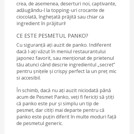
crea, de asemenea, deserturi noi, captivante,
adăugându-l la topping-uri crocante de
ciocolată, înghețată prăjită sau chiar ca
ingredient în prăjituri!
CE ESTE PESMETUL PANKO?
Cu siguranță ați auzit de panko. Indiferent
dacă l-ați văzut în meniul restaurantului
japonez favorit, sau menționat de prietenul
tău atunci când descrie ingredientul „secret”
pentru șnițele și crispy perfect la un preț mic
si accesibil.
În schimb, dacă nu ați auzit niciodată până
acum de Pesmet Panko, veți fi fericiți să știți
că panko este pur și simplu un tip de
pesmet, dar citiți mai departe pentru că
panko este puțin diferit în multe moduri față
de pesmetul generic.