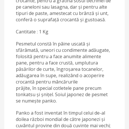
crocante, pentru a grătina sosul bechmel de
pe caneloni sau lasagna, dar și pentru alte
tipuri de paste, amestecat cu brânză și unt,
conferă o suprafață crocantă și gustoasă.
Cantitate : 1 Kg
Pesmetul constă în pâine uscată și
sfărâmată, uneori cu condimente adăugate,
folosită pentru a face anumite alimente
pane, pentru a face crustă, umplutura
păsărilor de curte, îngroșarea tocanelor,
adăugarea în supe, realizând o acoperire
crocantă pentru mâncărurile
prăjite, în special cotletele pane precum
tonkatsu și șnițel. Soiul japonez de pesmet
se numește panko.
Panko a fost inventat în timpul celui de-al
doilea război mondial de către japonezi și
cuvântul provine din două cuvinte mai vechi;