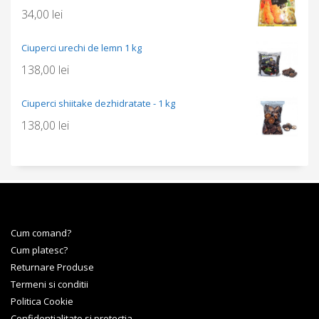
34,00
lei
Ciuperci urechi de lemn 1 kg
138,00
lei
Ciuperci shiitake dezhidratate - 1 kg
138,00
lei
Cum comand?
Cum platesc?
Returnare Produse
Termeni si conditii
Politica Cookie
Confidentialitate si protectia