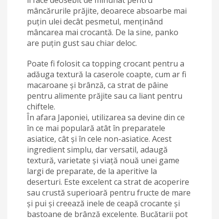
îl face deosebit de minunat pentru
mâncărurile prăjite, deoarece absoarbe mai
puțin ulei decât pesmetul, menținând
mâncarea mai crocantă. De la sine, panko
are puțin gust sau chiar deloc.
Poate fi folosit ca topping crocant pentru a
adăuga textură la caserole coapte, cum ar fi
macaroane și brânză, ca strat de pâine
pentru alimente prăjite sau ca liant pentru
chiftele.
În afara Japoniei, utilizarea sa devine din ce
în ce mai populară atât în preparatele
asiatice, cât și în cele non-asiatice. Acest
ingredient simplu, dar versatil, adaugă
textură, varietate și viață nouă unei game
largi de preparate, de la aperitive la
deserturi. Este excelent ca strat de acoperire
sau crustă superioară pentru fructe de mare
și pui și creează inele de ceapă crocante și
bastoane de brânză excelente. Bucătarii pot