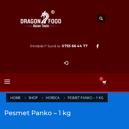
Întrebări? Sună la:
0755 66 44 77
HOME
SHOP
HORECA
PESMET PANKO – 1 KG
Pesmet Panko – 1 kg