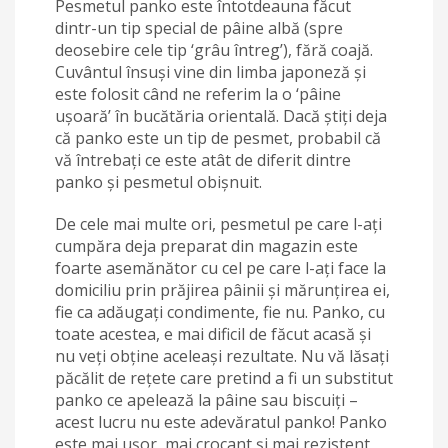
Pesmetul panko este întotdeauna făcut
dintr-un tip special de pâine albă (spre
deosebire cele tip ‘grâu întreg’), fără coajă.
Cuvântul însuși vine din limba japoneză și
este folosit când ne referim la o ‘pâine
ușoară’ în bucătăria orientală. Dacă știți deja
că panko este un tip de pesmet, probabil că
vă întrebați ce este atât de diferit dintre
panko și pesmetul obișnuit.
De cele mai multe ori, pesmetul pe care l-ați
cumpăra deja preparat din magazin este
foarte asemănător cu cel pe care l-ați face la
domiciliu prin prăjirea pâinii și mărunțirea ei,
fie ca adăugați condimente, fie nu. Panko, cu
toate acestea, e mai dificil de făcut acasă și
nu veți obține aceleași rezultate. Nu vă lăsați
păcălit de rețete care pretind a fi un substitut
panko ce apelează la pâine sau biscuiți –
acest lucru nu este adevăratul panko! Panko
este mai ușor, mai crocant și mai rezistent