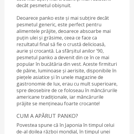
decât pesmetul obișnuit.
Deoarece panko este și mai subțire decât
pesmetul generic, este perfect pentru
alimentele prăjite, deoarece absoarbe mai
puțin ulei și grăsime, ceea ce face ca
rezultatul final să fie o crustă delicioasă,
aurie și crocantă. La sfârșitul anilor ’90,
pesmetul panko a devenit din ce în ce mai
popular în bucătăria din vest. Aceste firmituri
de pâine, luminoase și aerisite, disponibile în
piețele asiatice și în unele magazine de
gastronomie de lux, erau cu mult superioare,
spre deosebire de ce foloseau în mâncărurile
americane tradiționale, iar mâncărurile
prăjite se mențineau foarte crocante!
CUM A APĂRUT PANKO?
Povestea spune că în Japonia în timpul celui
de-al doilea război mondial, în timpul unei