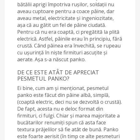
bătălii aprigi împotriva rușilor, soldații nu
aveau cuptoare pentru a coace pâine, dar
aveau metal, electricitate și ingeniozitate,
așa că au gătit un fel de pâine ciudată.
Pentru că nu era coaptă, ci pregătită la plită
electrică. Astfel, pâinile erau în principiu, fără
crustă. Când pâinea era învechită, se rupeau
cu ușurință în niște firmituri ascuțite și
aerate. Așa s-a născut panko.
DE CE ESTE ATÂT DE APRECIAT
PESMETUL PANKO?
Ei bine, cum am și menționat, pesmetul
panko este făcut din pâine albă, simplă,
(coaptă electric, deci nu se dezvoltă o crustă).
De fapt, acesta nu e deloc format din
firmituri, ci fulgi. Chiar și marea majoritate a
bucătarilor renumiți spun că asta face
textura prăjelilor să fie atât de bună. Panko
este foarte aerisit (în timp ce alte pesmeturi