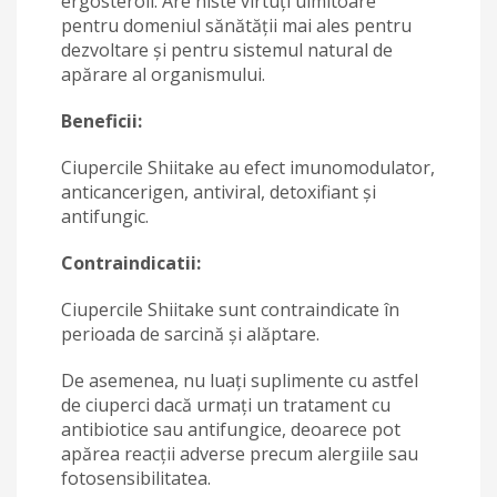
ergosteroli. Are niste virtuți uimitoare
pentru domeniul sănătății mai ales pentru
dezvoltare și pentru sistemul natural de
apărare al organismului.
Beneficii:
Ciupercile Shiitake au efect imu­nomodulator,
antican­cerigen, antiviral, detoxifiant şi
antifungic.
Contraindicatii:
Ciupercile Shiitake sunt contraindicate în
perioada de sarcină şi alăptare.
De asemenea, nu luaţi suplimente cu astfel
de ciuperci dacă urmaţi un tratament cu
antibiotice sau antifungice, deoarece pot
apărea reacţii adverse precum alergiile sau
fotosensibilitatea.