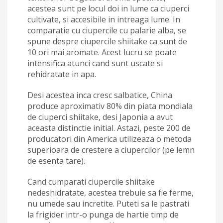
acestea sunt pe locul doi in lume ca ciuperci
cultivate, si accesibile in intreaga lume. In
comparatie cu ciupercile cu palarie alba, se
spune despre ciupercile shiitake ca sunt de
10 ori mai aromate. Acest lucru se poate
intensifica atunci cand sunt uscate si
rehidratate in apa.
Desi acestea inca cresc salbatice, China
produce aproximativ 80% din piata mondiala
de ciuperci shiitake, desi Japonia a avut
aceasta distinctie initial. Astazi, peste 200 de
producatori din America utilizeaza o metoda
superioara de crestere a ciupercilor (pe lemn
de esenta tare).
Cand cumparati ciupercile shiitake
nedeshidratate, acestea trebuie sa fie ferme,
nu umede sau incretite. Puteti sa le pastrati
la frigider intr-o punga de hartie timp de