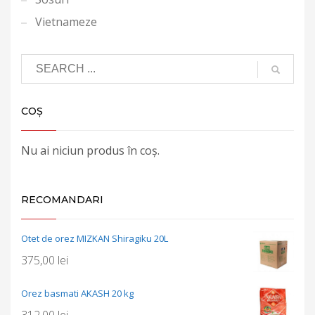
Vietnameze
COȘ
Nu ai niciun produs în coș.
RECOMANDARI
Otet de orez MIZKAN Shiragiku 20L
375,00
lei
Orez basmati AKASH 20 kg
312,00
lei