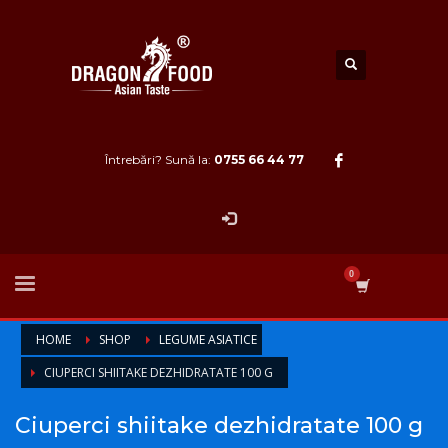
Întrebări? Sună la:
0755 66 44 77
HOME
SHOP
LEGUME ASIATICE
CIUPERCI SHIITAKE DEZHIDRATATE 100 G
Ciuperci shiitake dezhidratate 100 g