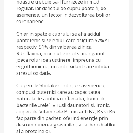
noastre trebuie sa-l furnizeze in mod
regulat, iar deficitul de cupru poate fi, de
asemenea, un factor in dezvoltarea bolilor
coronariene.
Chiar in spatele cuprului se afla acidul
pantotenic si seleniul, care asigura 52% si,
respectiv, 51% din valoarea zilnica.
Riboflavina, niacinul, zincul si manganul
joaca roluri de sustinere, impreuna cu
ergothioniena, un antioxidant care inhiba
stresul oxidativ.
Ciupercile Shiitake contin, de asemenea,
compusi puternici care au capacitatea
naturala de a inhiba inflamatia, tumorile,
bacteriile „rele”, virusii daunatori si, ironic,
ciupercile. Vitaminele B cum ar fi B2, B5 si B6
fac parte din pachet, oferind energie prin
descompunerea grasimilor, a carbohidratilor
si a proteinelor.