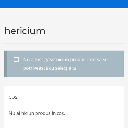
hericium
Nu a fost găsit niciun produs care să se
potrivească cu selecția ta.
COȘ
Nu ai niciun produs în coș.