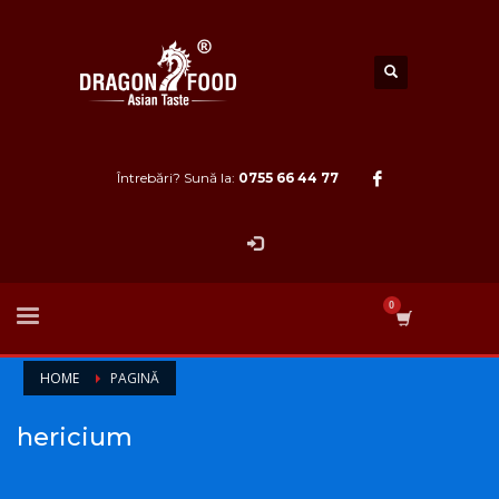
Întrebări? Sună la:
0755 66 44 77
HOME
PAGINĂ
hericium