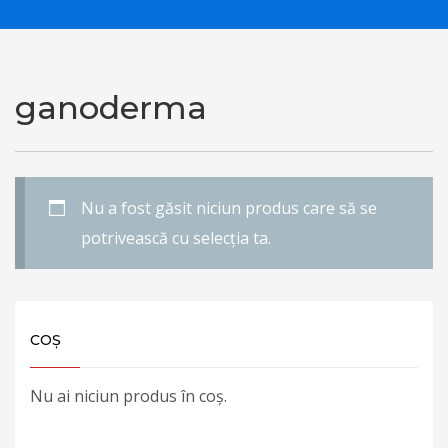
ganoderma
Nu a fost găsit niciun produs care să se
potrivească cu selecția ta.
COȘ
Nu ai niciun produs în coș.