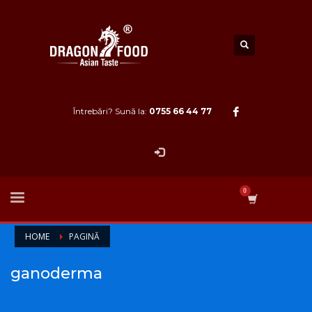
Întrebări? Sună la:
0755 66 44 77
HOME
PAGINĂ
ganoderma