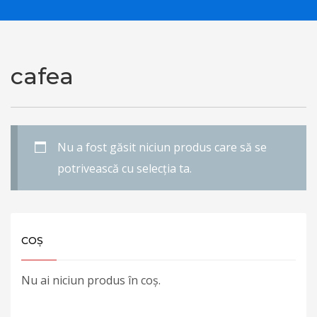
cafea
Nu a fost găsit niciun produs care să se
potrivească cu selecția ta.
COȘ
Nu ai niciun produs în coș.