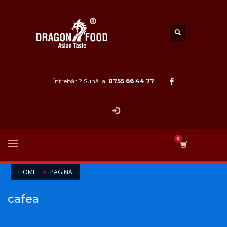
Întrebări? Sună la:
0755 66 44 77
HOME
PAGINĂ
cafea