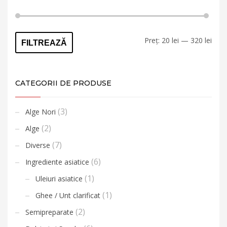
Preț
Preț
Preț:
20 lei
—
320 lei
FILTREAZĂ
min
max
CATEGORII DE PRODUSE
(3)
Alge Nori
(2)
Alge
(7)
Diverse
(6)
Ingrediente asiatice
(1)
Uleiuri asiatice
(1)
Ghee / Unt clarificat
(2)
Semipreparate