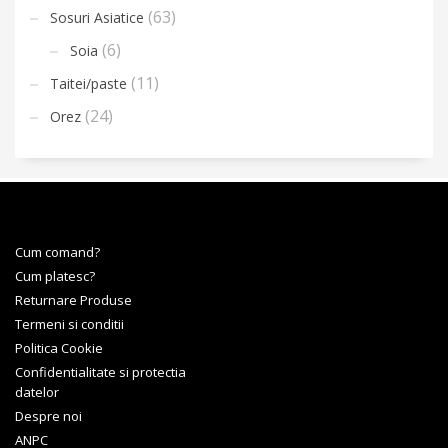
(63)
Sosuri Asiatice
(6)
Soia
(11)
Taitei/paste
(24)
Orez
Cum comand?
Cum platesc?
Returnare Produse
Termeni si conditii
Politica Cookie
Confidentialitate si protectia
datelor
Despre noi
ANPC