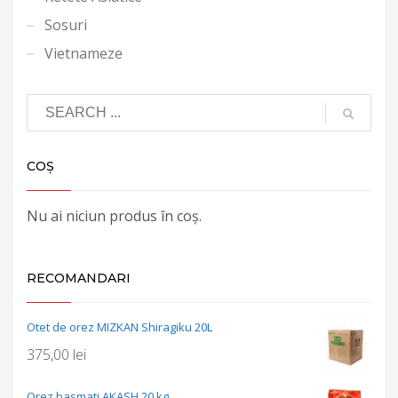
Sosuri
Vietnameze
COȘ
Nu ai niciun produs în coș.
RECOMANDARI
Otet de orez MIZKAN Shiragiku 20L
375,00
lei
Orez basmati AKASH 20 kg