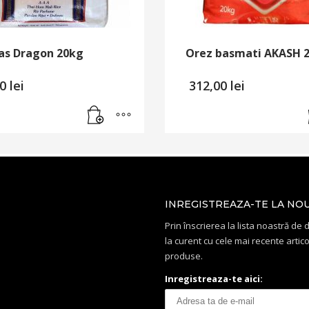
Ias Dragon 20kg
Orez basmati AKASH 2
00
lei
312,00
lei
INREGISTREAZA-TE LA NO
Prin înscrierea la lista noastră de di
la curent cu cele mai recente artico
produse.
Inregistreaza-te aici: