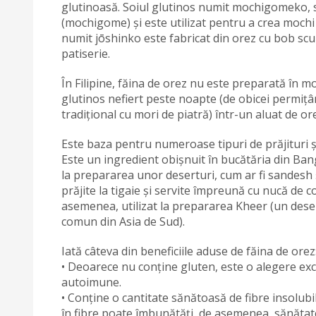
glutinoasă. Soiul glutinos numit mochigomeko, s
(mochigome) și este utilizat pentru a crea mochi
numit jōshinko este fabricat din orez cu bob scur
patiserie.
În Filipine, făina de orez nu este preparată în m
glutinos nefiert peste noapte (de obicei permiț
tradițional cu mori de piatră) într-un aluat de 
Este baza pentru numeroase tipuri de prăjituri și
Este un ingredient obișnuit în bucătăria din Ba
la prepararea unor deserturi, cum ar fi sandesh și
prăjite la tigaie și servite împreună cu nucă de c
asemenea, utilizat la prepararea Kheer (un dese
comun din Asia de Sud).
Iată câteva din beneficiile aduse de făina de orez
• Deoarece nu conține gluten, este o alegere exce
autoimune.
• Conține o cantitate sănătoasă de fibre insolubi
în fibre poate îmbunătăți, de asemenea, sănătate