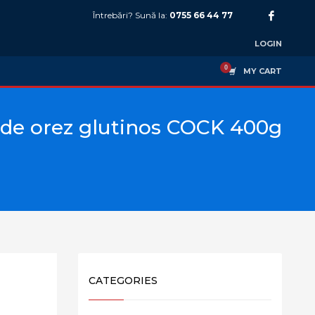
Întrebări? Sună la:
0755 66 44 77
LOGIN
MY CART
 de orez glutinos COCK 400g
CATEGORIES