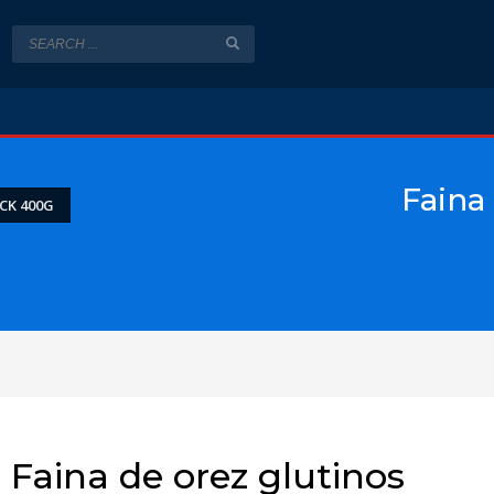
Faina
CK 400G
Faina de orez glutinos