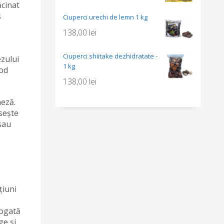
ăcinat
s
Ciuperci urechi de lemn 1 kg
138,00
lei
Ciuperci shiitake dezhidratate -
ezului
1 kg
mod
138,00
lei
neză.
sește
 sau
țiuni
bogată
ge și