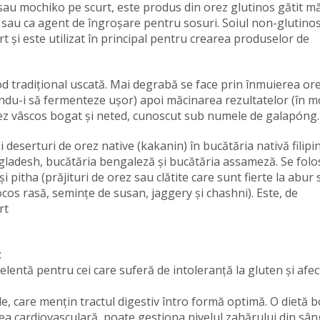
au mochiko pe scurt, este produs din orez glutinos gătit m
 sau ca agent de îngroșare pentru sosuri. Soiul non-glutino
t și este utilizat în principal pentru crearea produselor de
od tradițional uscată. Mai degrabă se face prin înmuierea or
ându-i să fermenteze ușor) apoi măcinarea rezultatelor (în 
orez vâscos bogat și neted, cunoscut sub numele de galapóng.
 deserturi de orez native (kakanin) în bucătăria nativă filipi
ngladesh, bucătăria bengaleză și bucătăria assameză. Se folo
 pitha (prăjituri de orez sau clătite care sunt fierte la abur
ocos rasă, semințe de susan, jaggery și chashni). Este, de
rt
:
lentă pentru cei care suferă de intoleranță la gluten și afec
le, care mențin tractul digestiv întro formă optimă. O dietă 
a cardiovasculară, poate gestiona nivelul zahărului din sân