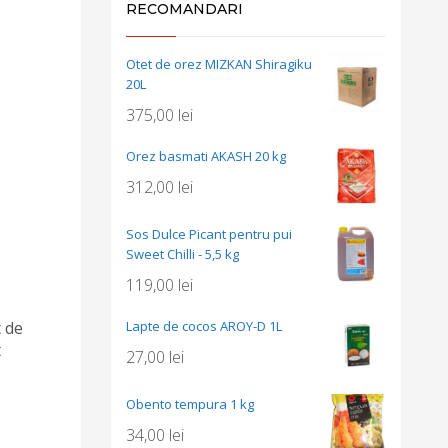
RECOMANDARI
Otet de orez MIZKAN Shiragiku
20L
375,00
lei
Orez basmati AKASH 20 kg
312,00
lei
Sos Dulce Picant pentru pui
Sweet Chilli - 5,5 kg
119,00
lei
t de
Lapte de cocos AROY-D 1L
t
27,00
lei
Obento tempura 1 kg
34,00
lei