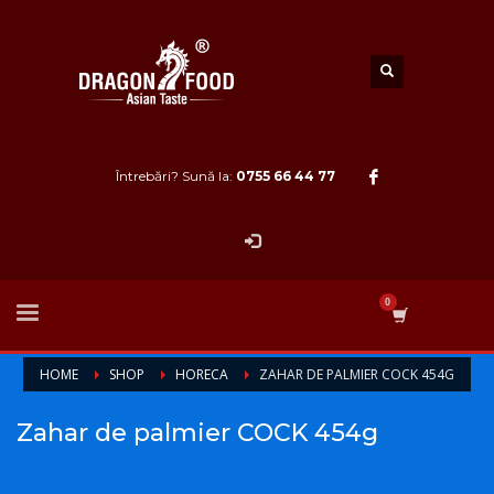
Întrebări? Sună la:
0755 66 44 77
HOME
SHOP
HORECA
ZAHAR DE PALMIER COCK 454G
Zahar de palmier COCK 454g