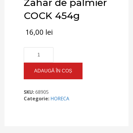
Zahar de palmier
COCK 454g
16,00
lei
Cantitate
Zahar
de
palmier
ADAUGĂ ÎN COȘ
COCK
454g
SKU:
68905
Categorie:
HORECA