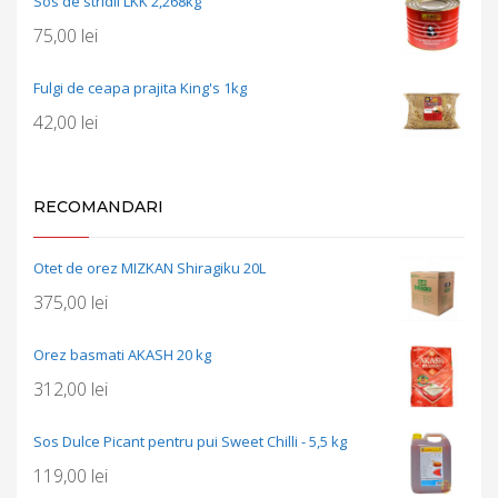
Sos de stridii LKK 2,268kg
75,00
lei
Fulgi de ceapa prajita King's 1kg
42,00
lei
RECOMANDARI
Otet de orez MIZKAN Shiragiku 20L
375,00
lei
Orez basmati AKASH 20 kg
312,00
lei
Sos Dulce Picant pentru pui Sweet Chilli - 5,5 kg
119,00
lei