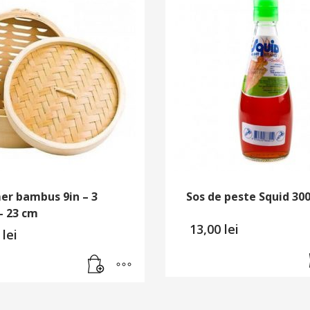
er bambus 9in – 3
Sos de peste Squid 30
– 23 cm
13,00
lei
0
lei