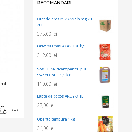
RECOMANDARI
Otet de orez MIZKAN Shiragiku
20L
375,00
lei
Orez basmati AKASH 20 kg
312,00
lei
Sos Dulce Picant pentru pui
Sweet Chilli - 5,5 kg
0ml
119,00
lei
Lapte de cocos AROY-D 1L
27,00
lei
Obento tempura 1 kg
34,00
lei