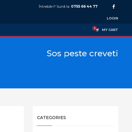
Întrebări? Sună la:
0755 66 44 77
LOGIN
MY CART
Sos peste creveti
CATEGORIES