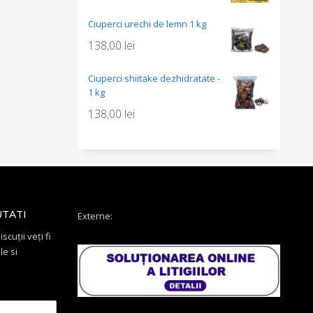
Ciuperci urechi de lemn 1 kg
138,00
lei
Ciuperci shiitake dezhidratate -
1 kg
138,00
lei
UTATI
Externe:
scuții veți fi
le si