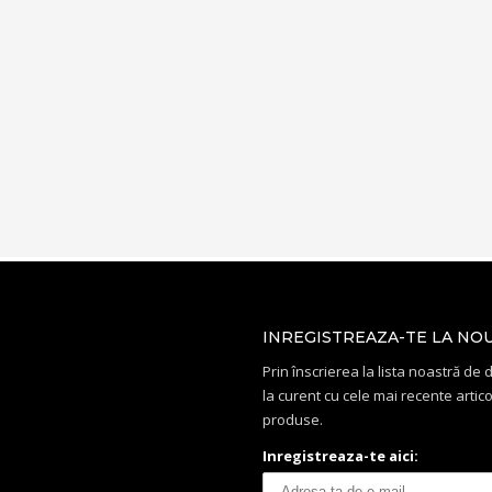
INREGISTREAZA-TE LA NO
Prin înscrierea la lista noastră de di
la curent cu cele mai recente artico
produse.
Inregistreaza-te aici: