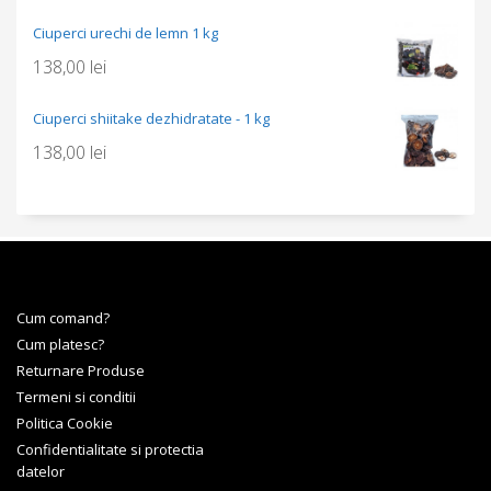
Ciuperci urechi de lemn 1 kg
138,00
lei
Ciuperci shiitake dezhidratate - 1 kg
138,00
lei
Cum comand?
Cum platesc?
Returnare Produse
Termeni si conditii
Politica Cookie
Confidentialitate si protectia
datelor