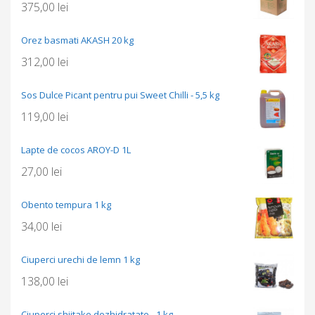
375,00
lei
Orez basmati AKASH 20 kg
312,00
lei
Sos Dulce Picant pentru pui Sweet Chilli - 5,5 kg
119,00
lei
Lapte de cocos AROY-D 1L
27,00
lei
Obento tempura 1 kg
34,00
lei
Ciuperci urechi de lemn 1 kg
138,00
lei
Ciuperci shiitake dezhidratate - 1 kg