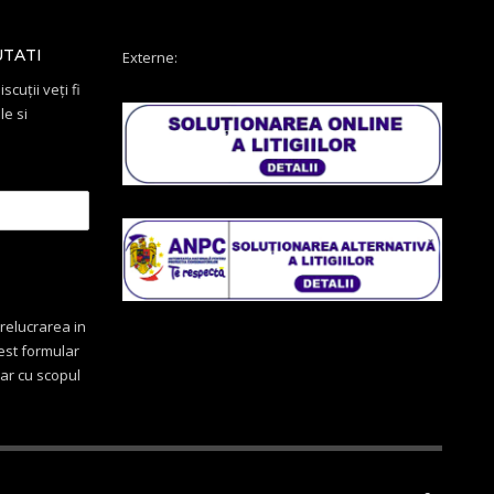
UTATI
Externe:
scuții veți fi
le si
relucrarea in
cest formular
oar cu scopul