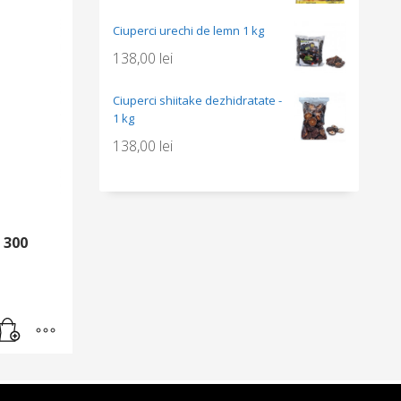
Ciuperci urechi de lemn 1 kg
138,00
lei
Ciuperci shiitake dezhidratate -
1 kg
138,00
lei
 300