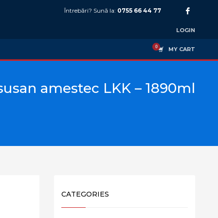
Întrebări? Sună la:
0755 66 44 77
LOGIN
MY CART
 susan amestec LKK – 1890ml
CATEGORIES