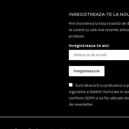
INREGISTREAZA-TE LA NO
Prin înscrierea la lista noastră de di
la curent cu cele mai recente artico
produse.
Inregistreaza-te aici:
Sunt deacord cu preluarea si p
siguranta a datelor furnizate in a
conform GDPR si sa fie utilizate d
de newsletter.