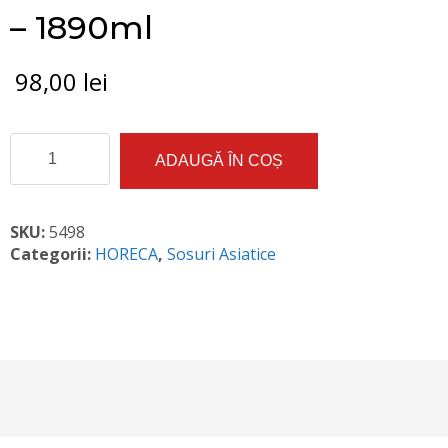
– 1890ml
98,00
lei
Cantitate
ADAUGĂ ÎN COȘ
Ulei
de
susan
amestec
SKU:
5498
LKK
Categorii:
HORECA
,
Sosuri Asiatice
-
1890ml