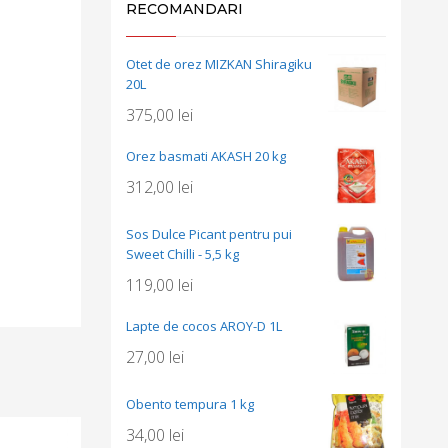
RECOMANDARI
Otet de orez MIZKAN Shiragiku
20L
375,00
lei
Orez basmati AKASH 20 kg
312,00
lei
Sos Dulce Picant pentru pui
Sweet Chilli - 5,5 kg
119,00
lei
Lapte de cocos AROY-D 1L
27,00
lei
Obento tempura 1 kg
34,00
lei