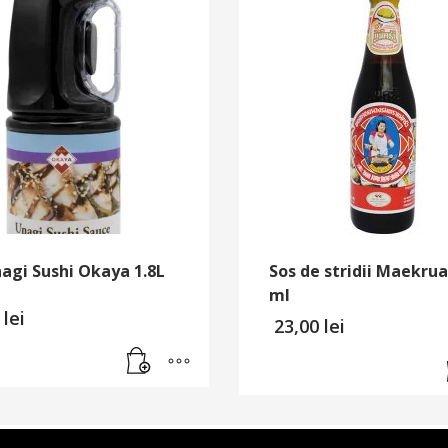
agi Sushi Okaya 1.8L
Sos de stridii Maekrua
ml
0
lei
23,00
lei