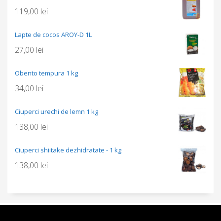
119,00
lei
Lapte de cocos AROY-D 1L
27,00
lei
Obento tempura 1 kg
34,00
lei
Ciuperci urechi de lemn 1 kg
138,00
lei
Ciuperci shiitake dezhidratate - 1 kg
138,00
lei