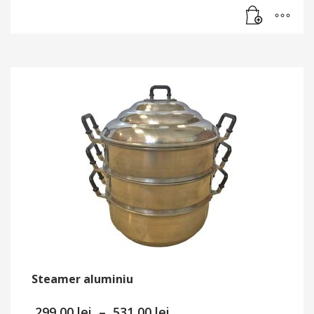
Steamer aluminiu
Interval
299,00
lei
–
531,00
lei