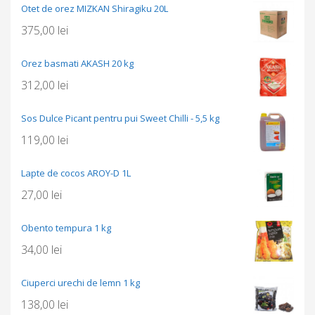
Otet de orez MIZKAN Shiragiku 20L
375,00
lei
Orez basmati AKASH 20 kg
312,00
lei
Sos Dulce Picant pentru pui Sweet Chilli - 5,5 kg
119,00
lei
Lapte de cocos AROY-D 1L
27,00
lei
Obento tempura 1 kg
34,00
lei
Ciuperci urechi de lemn 1 kg
138,00
lei