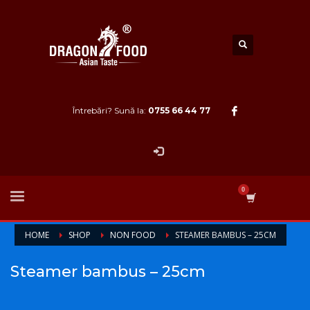
Întrebări? Sună la:
0755 66 44 77
HOME
SHOP
NON FOOD
STEAMER BAMBUS – 25CM
Steamer bambus – 25cm