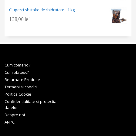
Ciuperci shiitake dezhidratate - 1 kg
138,00
lei
Cum comand?
Cum platesc?
Returnare Produse
Termeni si conditii
Politica Cookie
Confidentialitate si protectia
datelor
Despre noi
ANPC