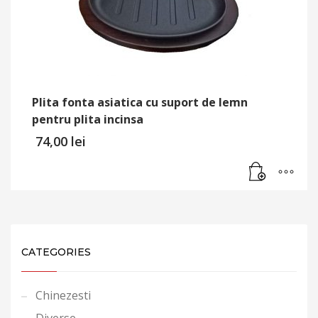
alese
în
pagina
produsului.
Plita fonta asiatica cu suport de lemn
pentru plita incinsa
74,00
lei
CATEGORIES
Chinezesti