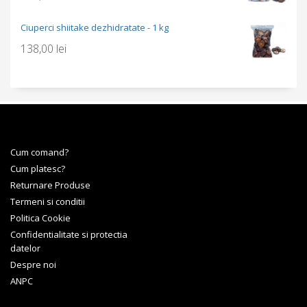
Ciuperci shiitake dezhidratate - 1 kg
138,00
lei
Cum comand?
Cum platesc?
Returnare Produse
Termeni si conditii
Politica Cookie
Confidentialitate si protectia
datelor
Despre noi
ANPC