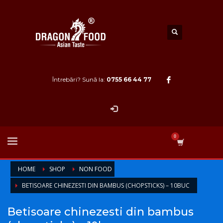
Întrebări? Sună la:
0755 66 44 77
HOME
SHOP
NON FOOD
BETISOARE CHINEZESTI DIN BAMBUS (CHOPSTICKS) – 10BUC
Betisoare chinezesti din bambus