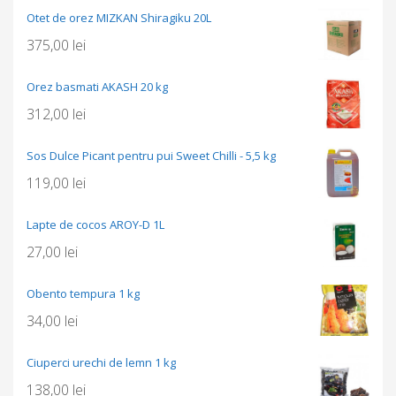
Otet de orez MIZKAN Shiragiku 20L
375,00
lei
Orez basmati AKASH 20 kg
312,00
lei
Sos Dulce Picant pentru pui Sweet Chilli - 5,5 kg
119,00
lei
Lapte de cocos AROY-D 1L
27,00
lei
Obento tempura 1 kg
34,00
lei
Ciuperci urechi de lemn 1 kg
138,00
lei