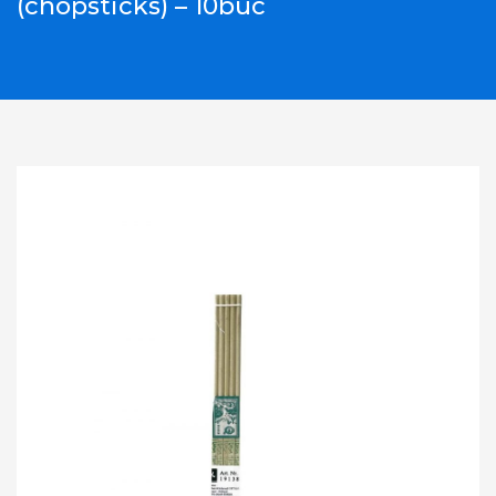
(chopsticks) – 10buc