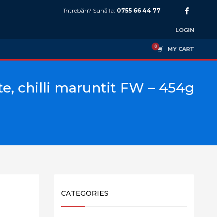
Întrebări? Sună la:
0755 66 44 77
LOGIN
MY CART
te, chilli maruntit FW – 454g
CATEGORIES