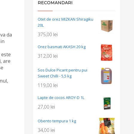
RECOMANDARI
Otet de orez MIZKAN Shiragiku
20L
375,00
lei
 va da
 in
Orez basmati AKASH 20 kg
, este
312,00
lei
i, are
se
Sos Dulce Picant pentru pui
Sweet Chilli - 5,5 kg
mul,
119,00
lei
Lapte de cocos AROY-D 1L
27,00
lei
Obento tempura 1 kg
34,00
lei