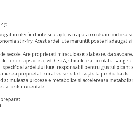
54G
gat in ulei fierbinte si prajiti, va capata o culoare inchisa si
omia stir-fry. Acest ardei iute maruntit poate fi adaugat si
ina de secole. Are proprietati miraculoase: slabeste, da savoare
li contin capsaicina, vit. C si A, stimulează circulatia sangelu
l specific al ardeiului iute, responsabil pentru gustul picant 
menea proprietati curative si se foloseşte la productia de
oid stimuleaza procesele metabolice si accelereaza metabolis
ncarurilor orientale.
preparat
t