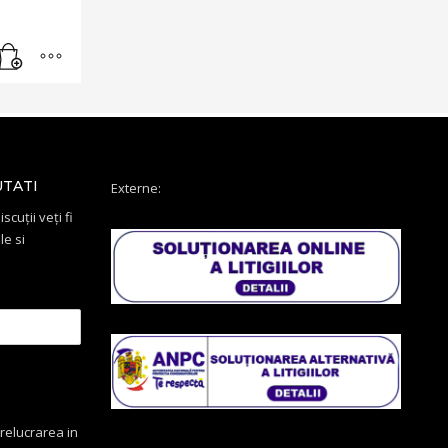
UTATI
Externe:
scuții veți fi
le si
relucrarea in