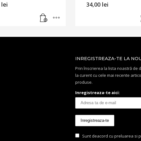
0
lei
34,00
lei
INREGISTREAZA-TE LA NO
Prin înscrierea la lista noastră de di
la curent cu cele mai recente artico
produse.
Inregistreaza-te aici:
Sunt deacord cu preluarea si p