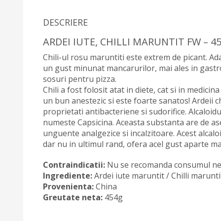
DESCRIERE
ARDEI IUTE, CHILLI MARUNTIT FW – 4
Chili-ul rosu maruntiti este extrem de picant. Adau
un gust minunat mancarurilor, mai ales in gastron
sosuri pentru pizza.
Chili a fost folosit atat in diete, cat si in medic
un bun anestezic si este foarte sanatos! Ardeii chi
proprietati antibacteriene si sudorifice. Alcaloidu
numeste Capsicina. Aceasta substanta are de ase
unguente analgezice si incalzitoare. Acest alcal
dar nu in ultimul rand, ofera acel gust aparte ma
Contraindicatii:
Nu se recomanda consumul ne
Ingrediente:
Ardei iute maruntit / Chilli marunti
Provenienta:
China
Greutate neta:
454g