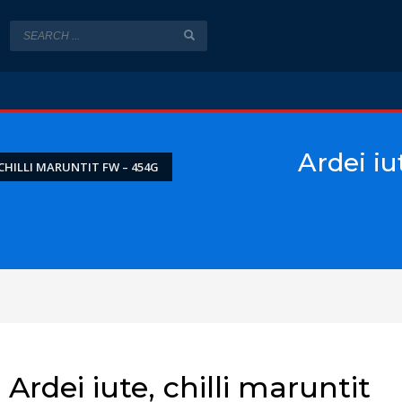
Ardei iu
 CHILLI MARUNTIT FW – 454G
Ardei iute, chilli maruntit