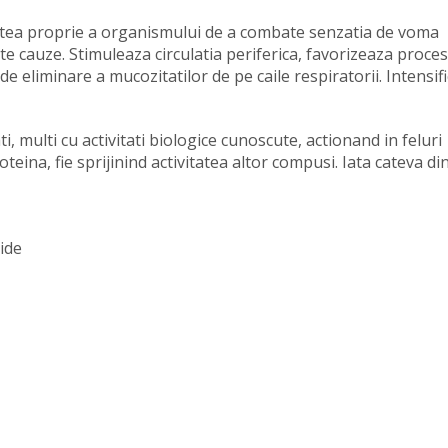
itatea proprie a organismului de a combate senzatia de voma
te cauze. Stimuleaza circulatia periferica, favorizeaza proce
e eliminare a mucozitatilor de pe caile respiratorii. Intensif
, multi cu activitati biologice cunoscute, actionand in feluri
teina, fie sprijinind activitatea altor compusi. Iata cateva di
cide