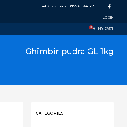
Întrebări? Sună la:
0755 66 44 77
LOGIN
MY CART
Ghimbir pudra GL 1kg
CATEGORIES