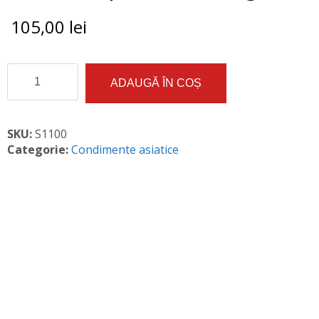
105,00
lei
Cantitate
ADAUGĂ ÎN COȘ
Ghimbir
pudra
GL
1kg
SKU:
S1100
Categorie:
Condimente asiatice