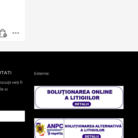
UTATI
Externe:
scuții veți fi
le si