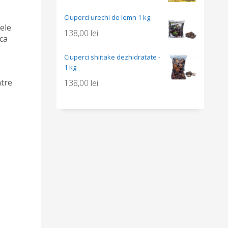
Ciuperci urechi de lemn 1 kg
sele
138,00
lei
ica
Ciuperci shiitake dezhidratate -
1 kg
ntre
138,00
lei