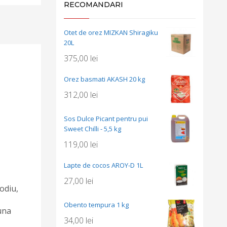
RECOMANDARI
Otet de orez MIZKAN Shiragiku
20L
375,00
lei
Orez basmati AKASH 20 kg
312,00
lei
Sos Dulce Picant pentru pui
Sweet Chilli - 5,5 kg
119,00
lei
Lapte de cocos AROY-D 1L
27,00
lei
odiu,
Obento tempura 1 kg
una
34,00
lei