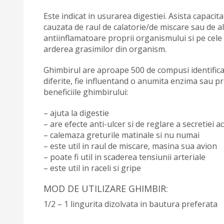
Este indicat in usurarea digestiei. Asista capac
cauzata de raul de calatorie/de miscare sau de al
antiinflamatoare proprii organismului si pe cele d
arderea grasimilor din organism.
Ghimbirul are aproape 500 de compusi identificati
diferite, fie influentand o anumita enzima sau pro
beneficiile ghimbirului:
– ajuta la digestie
– are efecte anti-ulcer si de reglare a secretiei a
– calemaza greturile matinale si nu numai
– este util in raul de miscare, masina sua avion
– poate fi util in scaderea tensiunii arteriale
– este util in raceli si gripe
MOD DE UTILIZARE GHIMBIR:
1/2 – 1 lingurita dizolvata in bautura preferata