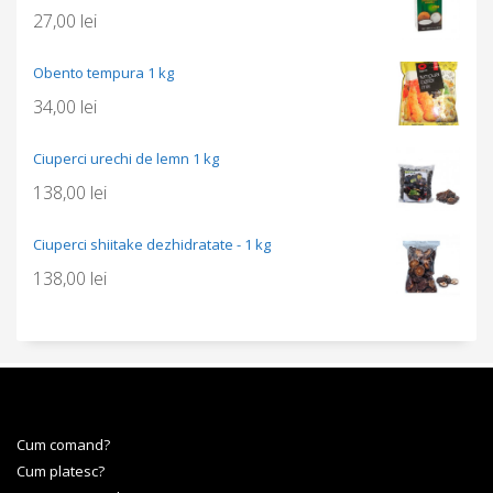
27,00
lei
Obento tempura 1 kg
34,00
lei
Ciuperci urechi de lemn 1 kg
138,00
lei
Ciuperci shiitake dezhidratate - 1 kg
138,00
lei
Cum comand?
Cum platesc?