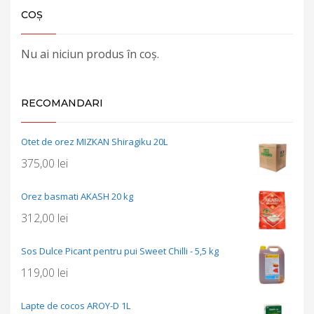
COȘ
Nu ai niciun produs în coș.
RECOMANDARI
Otet de orez MIZKAN Shiragiku 20L
375,00
lei
Orez basmati AKASH 20 kg
312,00
lei
Sos Dulce Picant pentru pui Sweet Chilli - 5,5 kg
119,00
lei
Lapte de cocos AROY-D 1L