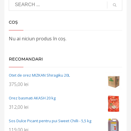
COȘ
Nu ai niciun produs în coș.
RECOMANDARI
Otet de orez MIZKAN Shiragiku 20L
375,00
lei
Orez basmati AKASH 20 kg
312,00
lei
Sos Dulce Picant pentru pui Sweet Chilli - 5,5 kg
119,00
lei