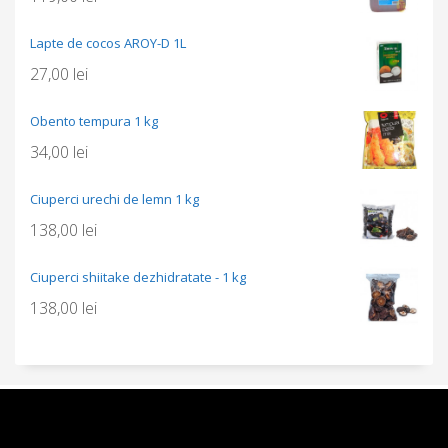
Lapte de cocos AROY-D 1L
27,00
lei
Obento tempura 1 kg
34,00
lei
Ciuperci urechi de lemn 1 kg
138,00
lei
Ciuperci shiitake dezhidratate - 1 kg
138,00
lei