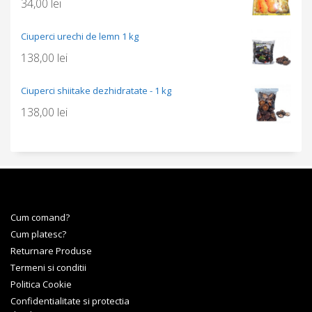
34,00
lei
Ciuperci urechi de lemn 1 kg
138,00
lei
Ciuperci shiitake dezhidratate - 1 kg
138,00
lei
Cum comand?
Cum platesc?
Returnare Produse
Termeni si conditii
Politica Cookie
Confidentialitate si protectia