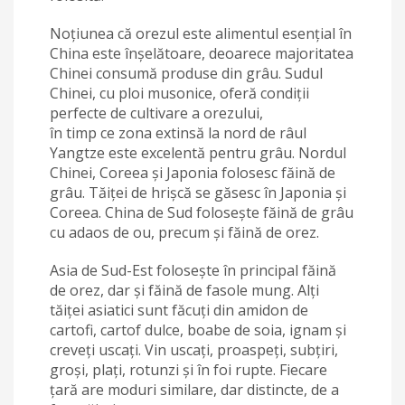
Noțiunea că orezul este alimentul esențial în
China este înșelătoare, deoarece majoritatea
Chinei consumă produse din grâu. Sudul
Chinei, cu ploi musonice, oferă condiții
perfecte de cultivare a orezului,
în timp ce zona extinsă la nord de râul
Yangtze este excelentă pentru grâu. Nordul
Chinei, Coreea și Japonia folosesc făină de
grâu. Tăiței de hrișcă se găsesc în Japonia și
Coreea. China de Sud folosește făină de grâu
cu adaos de ou, precum și făină de orez.
Asia de Sud-Est folosește în principal făină
de orez, dar și făină de fasole mung. Alți
tăiței asiatici sunt făcuți din amidon de
cartofi, cartof dulce, boabe de soia, ignam și
creveți uscați. Vin uscați, proaspeți, subțiri,
groși, plați, rotunzi și în foi rupte. Fiecare
țară are moduri similare, dar distincte, de a