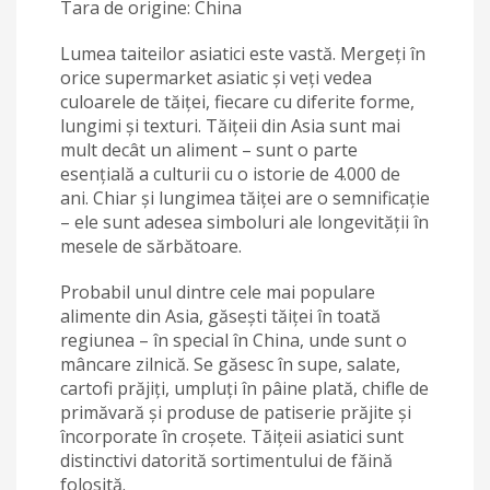
Tara de origine: China
Lumea taiteilor asiatici este vastă. Mergeți în
orice supermarket asiatic și veți vedea
culoarele de tăiței, fiecare cu diferite forme,
lungimi și texturi. Tăițeii din Asia sunt mai
mult decât un aliment – sunt o parte
esențială a culturii cu o istorie de 4.000 de
ani. Chiar și lungimea tăiței are o semnificație
– ele sunt adesea simboluri ale longevității în
mesele de sărbătoare.
Probabil unul dintre cele mai populare
alimente din Asia, găsești tăiței în toată
regiunea – în special în China, unde sunt o
mâncare zilnică. Se găsesc în supe, salate,
cartofi prăjiți, umpluți în pâine plată, chifle de
primăvară și produse de patiserie prăjite și
încorporate în croșete. Tăițeii asiatici sunt
distinctivi datorită sortimentului de făină
folosită.