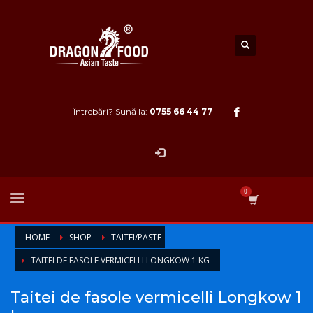
Întrebări? Sună la:
0755 66 44 77
HOME
SHOP
TAITEI/PASTE
TAITEI DE FASOLE VERMICELLI LONGKOW 1 KG
Taitei de fasole vermicelli Longkow 1