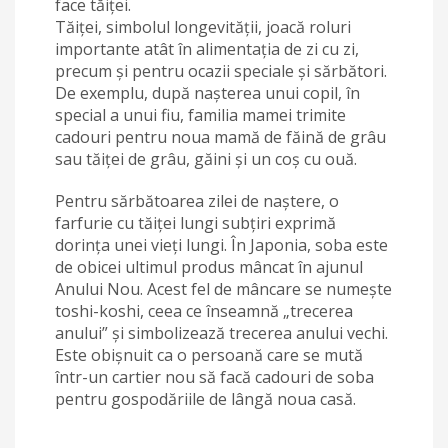
face tăiței.
Tăiței, simbolul longevității, joacă roluri
importante atât în alimentația de zi cu zi,
precum și pentru ocazii speciale și sărbători.
De exemplu, după nașterea unui copil, în
special a unui fiu, familia mamei trimite
cadouri pentru noua mamă de făină de grâu
sau tăiței de grâu, găini și un coș cu ouă.
Pentru sărbătoarea zilei de naștere, o
farfurie cu tăiței lungi subțiri exprimă
dorința unei vieți lungi. În Japonia, soba este
de obicei ultimul produs mâncat în ajunul
Anului Nou. Acest fel de mâncare se numește
toshi-koshi, ceea ce înseamnă „trecerea
anului” și simbolizează trecerea anului vechi.
Este obișnuit ca o persoană care se mută
într-un cartier nou să facă cadouri de soba
pentru gospodăriile de lângă noua casă.