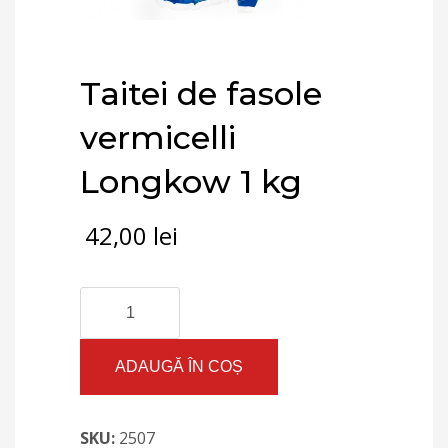
Taitei de fasole
vermicelli
Longkow 1 kg
42,00
lei
Cantitate
Taitei
de
fasole
ADAUGĂ ÎN COȘ
vermicelli
Longkow
1
SKU:
2507