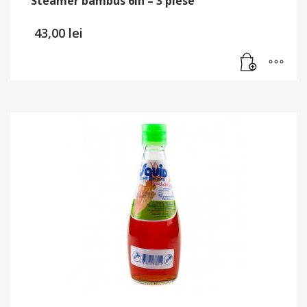
Steamer bambus 6in – 3 piese
43,00
lei