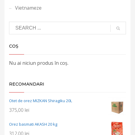
Vietnameze
COȘ
Nu ai niciun produs în coș.
RECOMANDARI
Otet de orez MIZKAN Shiragiku 20L
375,00
lei
Orez basmati AKASH 20 kg
312,00
lei