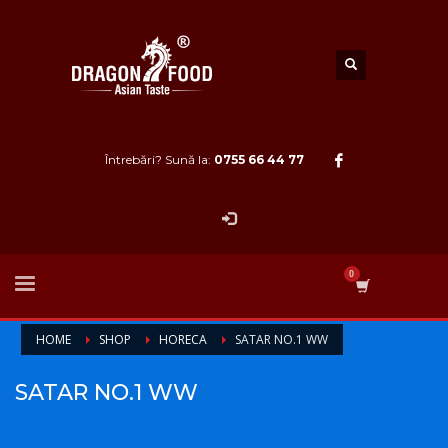
Întrebări? Sună la:
0755 66 44 77
HOME
SHOP
HORECA
SATAR NO.1 WW
SATAR NO.1 WW