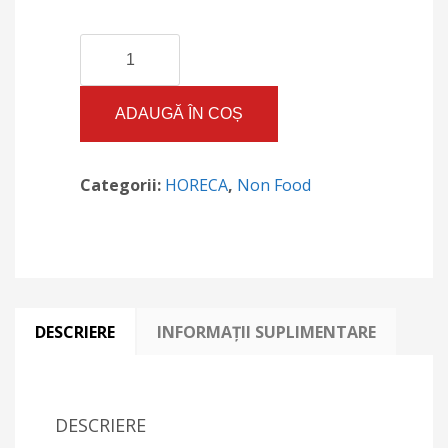
Cantitate
Plita
fonta
asiatica
ADAUGĂ ÎN COȘ
cu
suport
de
Categorii:
HORECA
,
Non Food
lemn
pentru
plita
incinsa
DESCRIERE
INFORMAȚII SUPLIMENTARE
DESCRIERE