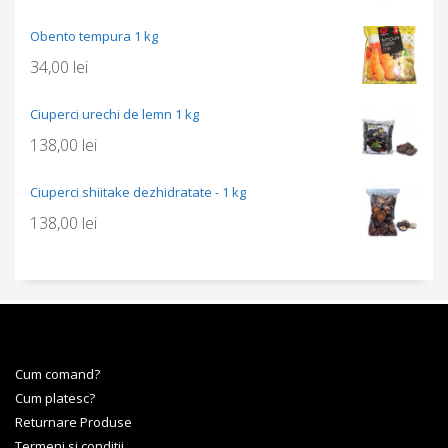
Obento tempura 1 kg
34,00
lei
Ciuperci urechi de lemn 1 kg
138,00
lei
Ciuperci shiitake dezhidratate - 1 kg
138,00
lei
Cum comand?
Cum platesc?
Returnare Produse
Termeni si conditii